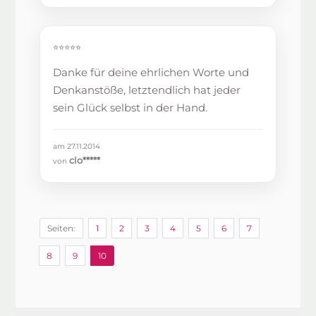
⭐⭐⭐⭐⭐
Danke für deine ehrlichen Worte und
Denkanstöße, letztendlich hat jeder
sein Glück selbst in der Hand.
am 27.11.2014
clo*****
von
Seiten:
1
2
3
4
5
6
7
8
9
10