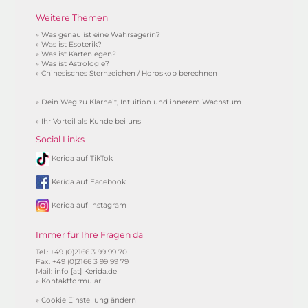
Weitere Themen
»
Was genau ist eine Wahrsagerin?
»
Was ist Esoterik?
»
Was ist Kartenlegen?
»
Was ist Astrologie?
»
Chinesisches Sternzeichen / Horoskop berechnen
»
Dein Weg zu Klarheit, Intuition und innerem Wachstum
»
Ihr Vorteil als Kunde bei uns
Social Links
Kerida auf TikTok
Kerida auf Facebook
Kerida auf Instagram
Immer für Ihre Fragen da
Tel.: +49 (0)2166 3 99 99 70
Fax: +49 (0)2166 3 99 99 79
Mail:
info [at] Kerida.de
»
Kontaktformular
»
Cookie Einstellung ändern