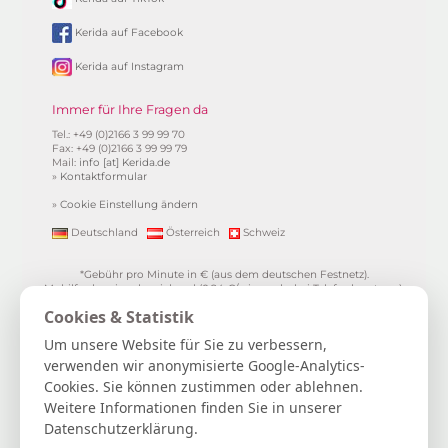
Kerida auf Facebook
Kerida auf Instagram
Immer für Ihre Fragen da
Tel.: +49 (0)2166 3 99 99 70
Fax: +49 (0)2166 3 99 99 79
Mail:
info [at] Kerida.de
»
Kontaktformular
»
Cookie Einstellung ändern
Deutschland
Österreich
Schweiz
*Gebühr pro Minute in € (aus dem deutschen Festnetz).
Mobilfunkpreise abweichend (0,24 €/min. mehr bei Telefonberatung).
Alle Preise inkl. 19%MwSt.
Cookies & Statistik
**
1.99€/min aus allen dt. Netzen
***Einmalig und nur für Neukunden. Bezogen auf das erste
Um unsere Website für Sie zu verbessern,
Gratisgepräch in Höhe von 15 Minuten.
verwenden wir anonymisierte Google-Analytics-
15 Gratisminuten zum Kartenlegen sichern
|
Spiritueller Berater/in
Cookies. Sie können zustimmen oder ablehnen.
werden
|
FAQ / Hilfe
|
AGB
|
Verträge hier kündigen / widerrufen
|
Kontakt & Impressum / Datenschutz
|
Newsletter
Weitere Informationen finden Sie in unserer
Datenschutzerklärung.
Kerida die Esoterikline für Kartenlegen, Hellsehen, Wahrsagen,
Lebensberatung, Spiritualität und mehr...