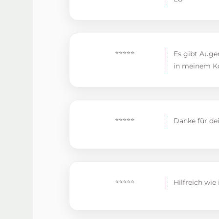
⭐⭐⭐⭐⭐
Es gibt Augen
in meinem Ko
⭐⭐⭐⭐⭐
Danke für de
⭐⭐⭐⭐⭐
Hilfreich wie