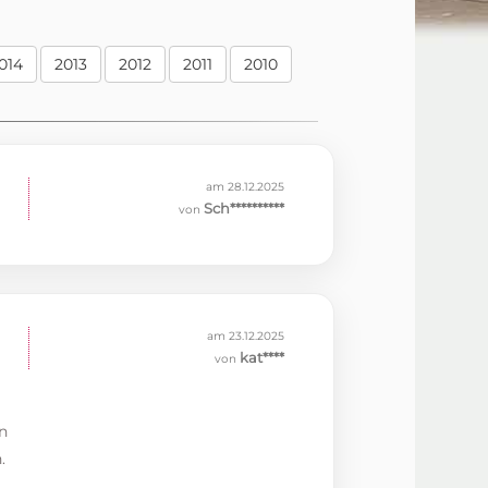
014
2013
2012
2011
2010
am 28.12.2025
Sch**********
von
am 23.12.2025
kat****
von
n
.