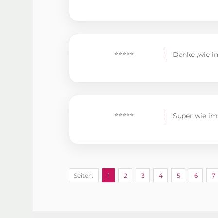
⭐⭐⭐⭐⭐
Danke ,wie i
⭐⭐⭐⭐⭐
Super wie imm
Seiten:
1
2
3
4
5
6
7