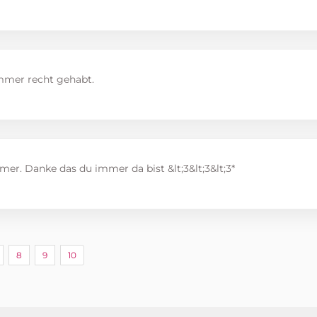
mmer recht gehabt.
er. Danke das du immer da bist &lt;3&lt;3&lt;3*
8
9
10