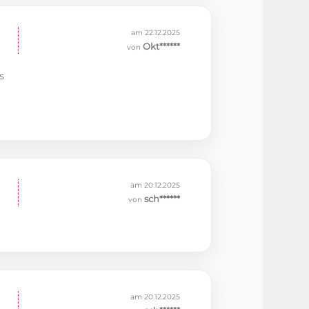
am 22.12.2025
Okt******
von
s
am 20.12.2025
sch******
von
am 20.12.2025