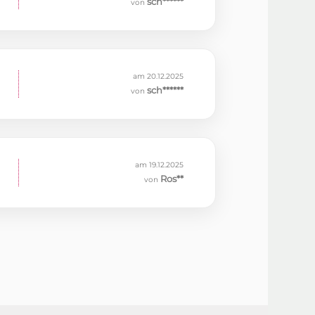
sch******
von
am 20.12.2025
sch******
von
am 19.12.2025
Ros**
von