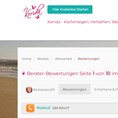
Hier Kostenlos Starten
Kerida - Kartenlegen, Hellsehen, W
Home
Berater
Alessandra
Bewertungen
❦ Berater-Bewertungen Seite
1
von
10
im
Bewertungen
Erhaltene Em
Beraterprofil
Rückruf
2,69 €/min*