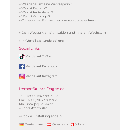
»
Was genau ist eine Wahrsagerin?
»
Was ist Esoterik?
»
Was ist Kartenlegen?
»
Was ist Astrologie?
»
Chinesisches Sternzeichen / Horoskop berechnen
»
Dein Weg zu Klarheit, Intuition und innerem Wachstum
»
Ihr Vorteil als Kunde bei uns
Social Links
Kerida auf TikTok
Kerida auf Facebook
Kerida auf Instagram
Immer für Ihre Fragen da
Tel.: +49 (0)2166 3 99 99 70
Fax: +49 (0)2166 3 99 99 79
Mail:
info [at] Kerida.de
»
Kontaktformular
»
Cookie Einstellung ändern
Deutschland
Österreich
Schweiz