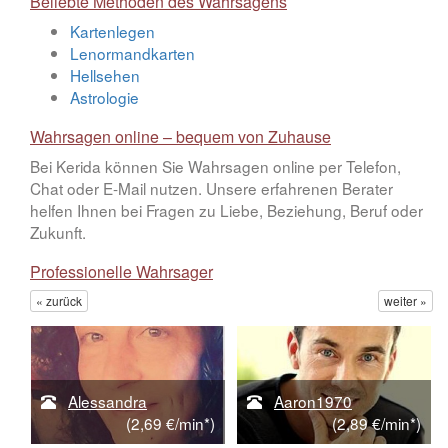
Beliebte Methoden des Wahrsagens
Kartenlegen
Lenormandkarten
Hellsehen
Astrologie
Wahrsagen online – bequem von Zuhause
Bei Kerida können Sie Wahrsagen online per Telefon,
Chat oder E-Mail nutzen. Unsere erfahrenen Berater
helfen Ihnen bei Fragen zu Liebe, Beziehung, Beruf oder
Zukunft.
Professionelle Wahrsager
« zurück
weiter »
Alessandra
Aaron1970
*)
(2,69 €/min*)
(2,89 €/min*)