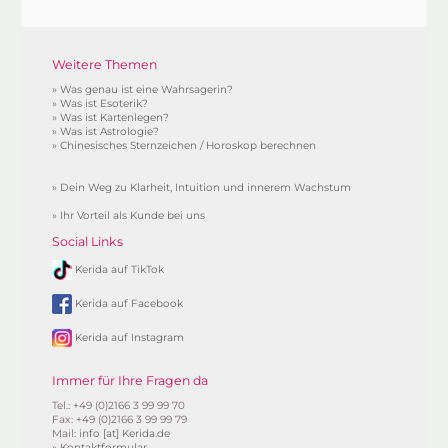
Weitere Themen
»
Was genau ist eine Wahrsagerin?
»
Was ist Esoterik?
»
Was ist Kartenlegen?
»
Was ist Astrologie?
»
Chinesisches Sternzeichen / Horoskop berechnen
»
Dein Weg zu Klarheit, Intuition und innerem Wachstum
»
Ihr Vorteil als Kunde bei uns
Social Links
Kerida auf TikTok
Kerida auf Facebook
Kerida auf Instagram
Immer für Ihre Fragen da
Tel.: +49 (0)2166 3 99 99 70
Fax: +49 (0)2166 3 99 99 79
Mail:
info [at] Kerida.de
»
Kontaktformular