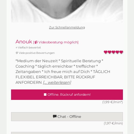
Zur Schnellanmeldung
Anouk
[📹 Videoberatung möglich]
⭐ Vielfach bewertet
💯 Viele positive Bewertungen
*Medium der Neuzeit * Spirituelle Beratung *
Coaching * täglich erreichbar * treffsicher *
Zeitangaben * Ich freue mich auf Dich * TÄGLICH
FLEXIBEL ERREICHBAR, BITTE RÜCKRUF
ANFORDERN
[... weiterlesen]
Offline. Rückruf anfordern!
(1,99 €/min*)
Chat - Offline
(1,97 €/min)