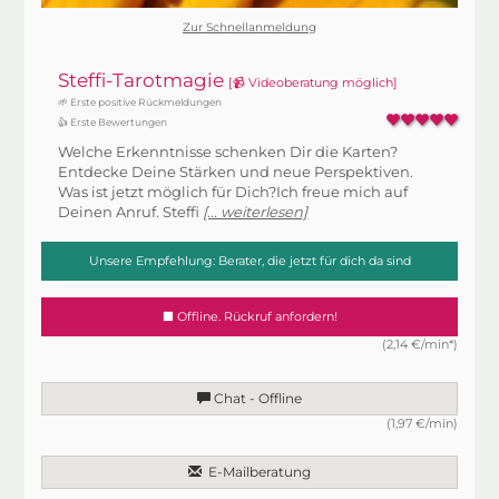
Zur Schnellanmeldung
Steffi-Tarotmagie
[📹 Videoberatung möglich]
🌱 Erste positive Rückmeldungen
👍 Erste Bewertungen
Welche Erkenntnisse schenken Dir die Karten?
Entdecke Deine Stärken und neue Perspektiven.
Was ist jetzt möglich für Dich?Ich freue mich auf
Deinen Anruf. Steffi
[... weiterlesen]
Unsere Empfehlung: Berater, die jetzt für dich da sind
Offline. Rückruf anfordern!
(2,14 €/min*)
Chat - Offline
(1,97 €/min)
E-Mailberatung