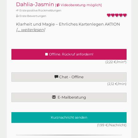
Dahlia-Jasmin
[📹 Videoberatung möglich]
🌱 Erste positive Rückmeldungen
👍 Erste Bewertungen
Klarheit und Magie – Ehrliches Kartenlegen AKTION
[... weiterlesen]
Offline. Rückruf anfordern!
(2,22 €/min*)
Chat - Offline
(2,12 €/min)
E-Mailberatung
Kurznachricht senden
(1.99 €/Nachricht)