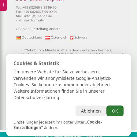
ℹ️
Tel.: +49 (0)2166 3 99 99 70
Fax: +49 (0)2166 3 99 99 79
Mail:
info [at] Kerida.de
»
Kontaktformular
»
Cookie Einstellung ändern
Deutschland
Österreich
Schweiz
*Gebühr pro Minute in € (aus dem deutschen Festnetz).
Mobilfunkpreise abweichend (0,24 €/min. mehr bei Telefonberatung).
Alle Preise inkl. 19%MwSt.
Cookies & Statistik
**
1.99€/min aus allen dt. Netzen
***Einmalig und nur für Neukunden. Bezogen auf das erste
Um unsere Website für Sie zu verbessern,
Gratisgepräch in Höhe von 15 Minuten.
verwenden wir anonymisierte Google-Analytics-
15 Gratisminuten zum Kartenlegen sichern
|
Spiritueller Berater/in
Cookies. Sie können zustimmen oder ablehnen.
werden
|
FAQ / Hilfe
|
AGB
|
Verträge hier kündigen / widerrufen
|
Kontakt & Impressum / Datenschutz
|
Newsletter
Weitere Informationen finden Sie in unserer
Datenschutzerklärung.
Kerida die Esoterikline für Kartenlegen, Hellsehen, Wahrsagen,
Lebensberatung, Spiritualität und mehr...
Selbstliebe | Heilung | Spiritualität | Achtsamkeit | Persönliches
Ablehnen
OK
Wachstum | Intuition | Loslassen | Manifestation | Dankbarkeit
Einstellungen jederzeit im Footer unter
„Cookie-
Astrologie
|
Hellsehen
|
Kartenlegen
|
Lebensberatung
|
Tierkommunikation
|
Wahrsagen
|
Zukunftsdeutung
Einstellungen“
ändern.
***