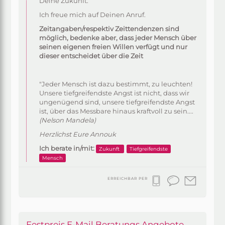
Deine Zukunft.
Ich freue mich auf Deinen Anruf.
Zeitangaben/respektiv Zeittendenzen sind
möglich, bedenke aber, dass jeder Mensch über
seinen eigenen freien Willen verfügt und nur
dieser entscheidet über die Zeit
"Jeder Mensch ist dazu bestimmt, zu leuchten!
Unsere tiefgreifendste Angst ist nicht, dass wir
ungenügend sind, unsere tiefgreifendste Angst
ist, über das Messbare hinaus kraftvoll zu sein....
(Nelson Mandela)
Herzlichst Eure Annouk
Ich berate in/mit:
Zukunft
Tiefgreifendste
Mensch
ERREICHBAR PER
Festpreis E-Mail Beratungs Angebote