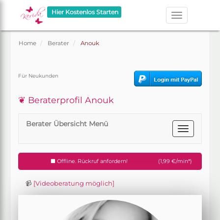
Hier Kostenlos Starten
Home
Berater
Anouk
Für Neukunden
❦ Beraterprofil Anouk
Berater Übersicht Menü
Offline. Rückruf anfordern!
(1,99 €/min*)
📹
[Videoberatung möglich]