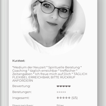
Kurztext:
*Medium der Neuzeit * Spirituelle Beratung *
Coaching * täglich erreichbar * treffsicher *
Zeitangaben * Ich freue mich auf Dich * TÄGLICH
FLEXIBEL ERREICHBAR, BITTE RÜCKRUF
ANFORDERN
Bewertung:
❤️❤️❤️❤️❤️
Beratungen:
⭐⭐⭐⭐⭐
Insgesamt:
(5/5)
🔷🔷🔷🔷🔷
Sternzeichen:
Stier