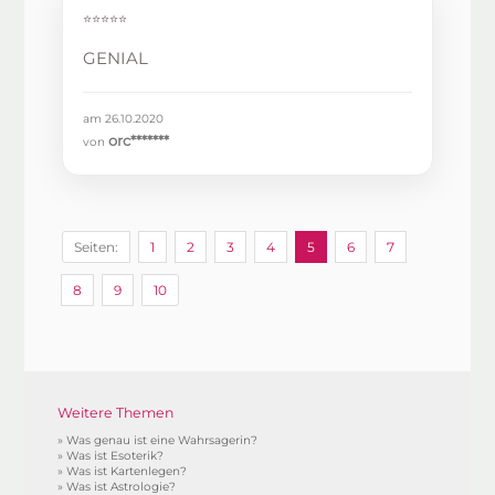
⭐⭐⭐⭐⭐
GENIAL
am 26.10.2020
orc*******
von
Seiten:
1
2
3
4
5
6
7
8
9
10
Weitere Themen
»
Was genau ist eine Wahrsagerin?
»
Was ist Esoterik?
»
Was ist Kartenlegen?
»
Was ist Astrologie?