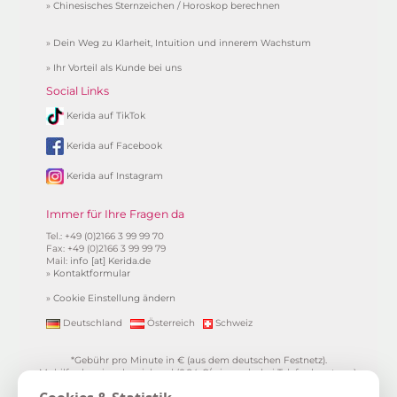
»
Chinesisches Sternzeichen / Horoskop berechnen
»
Dein Weg zu Klarheit, Intuition und innerem Wachstum
»
Ihr Vorteil als Kunde bei uns
Social Links
Kerida auf TikTok
Kerida auf Facebook
Kerida auf Instagram
Immer für Ihre Fragen da
Tel.: +49 (0)2166 3 99 99 70
Fax: +49 (0)2166 3 99 99 79
Mail:
info [at] Kerida.de
»
Kontaktformular
»
Cookie Einstellung ändern
Deutschland
Österreich
Schweiz
*Gebühr pro Minute in € (aus dem deutschen Festnetz).
Mobilfunkpreise abweichend (0,24 €/min. mehr bei Telefonberatung).
Alle Preise inkl. 19%MwSt.