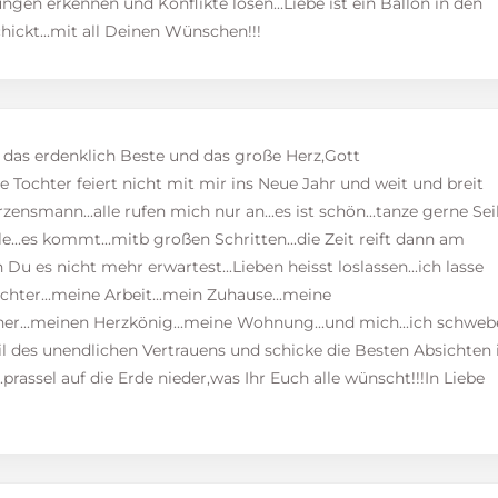
en erkennen und Konflikte lösen...Liebe ist ein Ballon in den
ickt...mit all Deinen Wünschen!!!
das erdenklich Beste und das große Herz,Gott
ne Tochter feiert nicht mit mir ins Neue Jahr und weit und breit
ensmann...alle rufen mich nur an...es ist schön...tanze gerne Seil.
e...es kommt...mitb großen Schritten...die Zeit reift dann am
 Du es nicht mehr erwartest...Lieben heisst loslassen...ich lasse
ochter...meine Arbeit...mein Zuhause...meine
r...meinen Herzkönig...meine Wohnung...und mich...ich schweb
l des unendlichen Vertrauens und schicke die Besten Absichten 
prassel auf die Erde nieder,was Ihr Euch alle wünscht!!!In Liebe