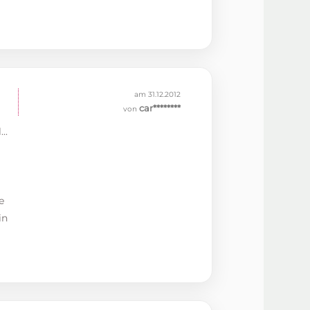
am 31.12.2012
car********
von
..
e
in