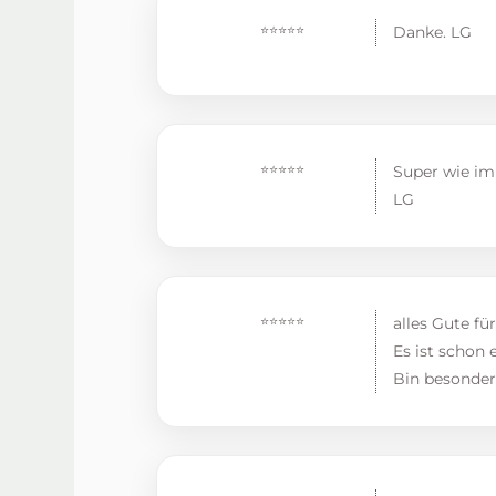
⭐⭐⭐⭐⭐
Danke. LG
⭐⭐⭐⭐⭐
Super wie im
LG
⭐⭐⭐⭐⭐
alles Gute fü
Es ist schon 
Bin besonder