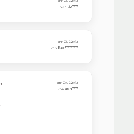
am 31.12.2012
tiz****
von
am 31.12.2012
Ber*********
von
am 30.12.2012
n
xen****
von
n