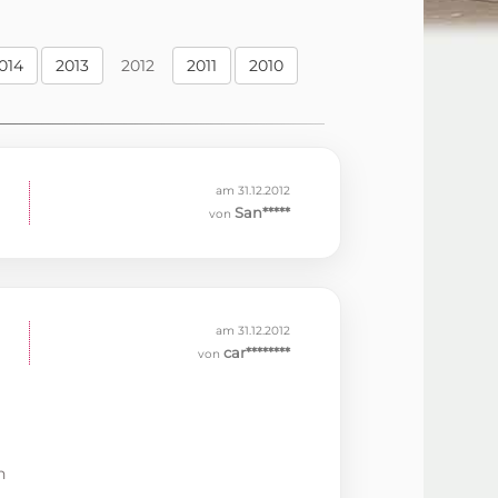
014
2013
2012
2011
2010
am 31.12.2012
San*****
von
am 31.12.2012
car********
von
n