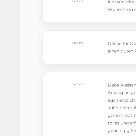
⭐⭐⭐⭐⭐
Ich wünsche d
Wünsche in er
⭐⭐⭐⭐⭐
Danke für De
einen guten R
⭐⭐⭐⭐⭐
Liebe Alessan
Anfang an ges
auch endlich
auf dir ich 
gelernt was n
tolles und e
gehen glg Xe