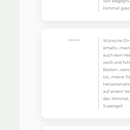
von Begegnung
Himmel gesch
⭐⭐⭐⭐⭐
Wünsche Dir 
erhalts...mei
auch kein Herz
weiß und fühl
Besten...wenn
los...meine T
Herzensmänne
auf einem Sei
den Himmel...
Sueengel!