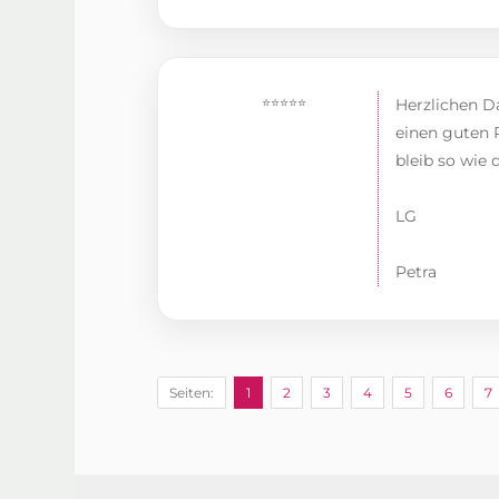
⭐⭐⭐⭐⭐
Herzlichen Da
einen guten R
bleib so wie d
LG
Petra
Seiten:
1
2
3
4
5
6
7