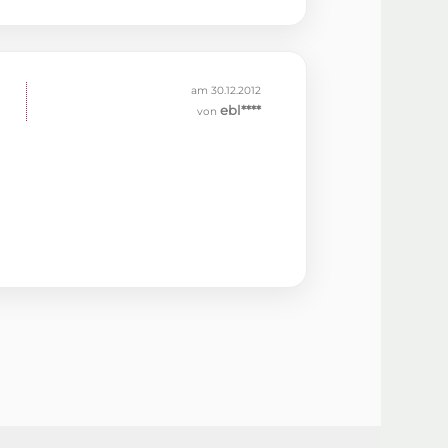
am 30.12.2012
ebl****
von