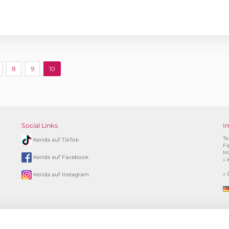
8
9
10
Social Links
I
Te
Kerida auf TikTok
Fa
Ma
Kerida auf Facebook
»
»
Kerida auf Instagram
m deutschen Festnetz). Mobilfunkpreise abweichend (0,24 €/min. mehr bei Telefonberat
**
1.99€/min aus allen dt. Netzen