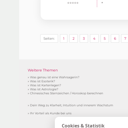
⭐⭐⭐⭐⭐
*
Seiten:
1
2
3
4
5
6
7
Weitere Themen
»
Was genau ist eine Wahrsagerin?
»
Was ist Esoterik?
»
Was ist Kartenlegen?
»
Was ist Astrologie?
»
Chinesisches Sternzeichen / Horoskop berechnen
»
Dein Weg zu Klarheit, Intuition und innerem Wachstum
»
Ihr Vorteil als Kunde bei uns
*Gebühr pro Minute in € (aus de
Cookies & Statistik