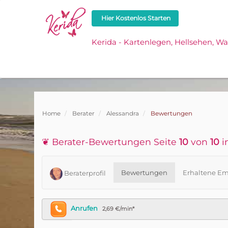
Hier Kostenlos Starten
Kerida - Kartenlegen, Hellsehen, W
Home
Berater
Alessandra
Bewertungen
❦ Berater-Bewertungen Seite
10
von
10
i
Bewertungen
Erhaltene Em
Beraterprofil
Anrufen
2,69 €/min*