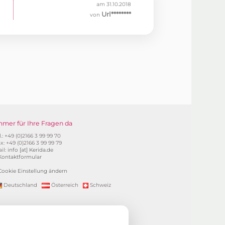
am 31.10.2018
Url********
von
mmer für Ihre Fragen da
l.: +49 (0)2166 3 99 99 70
x: +49 (0)2166 3 99 99 79
il:
info [at] Kerida.de
Kontaktformular
Cookie Einstellung ändern
Deutschland
Österreich
Schweiz
ung). Alle Preise inkl. 19%MwSt.