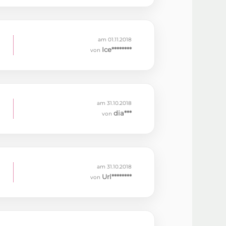
am 01.11.2018
Ice********
von
am 31.10.2018
dia***
von
am 31.10.2018
Url********
von