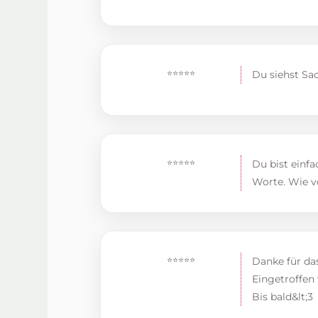
⭐⭐⭐⭐⭐
Du siehst Sac
⭐⭐⭐⭐⭐
Du bist einfa
Worte. Wie v
⭐⭐⭐⭐⭐
Danke für das
Eingetroffen 
Bis bald&lt;3