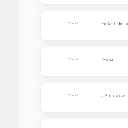
⭐⭐⭐⭐⭐
Einfach die b
⭐⭐⭐⭐⭐
Danke!
⭐⭐⭐⭐⭐
5 Sterne reic