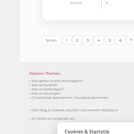
⭐⭐⭐⭐⭐
*
Seiten:
1
2
3
4
5
6
7
Weitere Themen
»
Was genau ist eine Wahrsagerin?
»
Was ist Esoterik?
»
Was ist Kartenlegen?
»
Was ist Astrologie?
»
Chinesisches Sternzeichen / Horoskop berechnen
»
Dein Weg zu Klarheit, Intuition und innerem Wachstum
»
Ihr Vorteil als Kunde bei uns
*Gebühr pro Minute in € (aus de
Cookies & Statistik