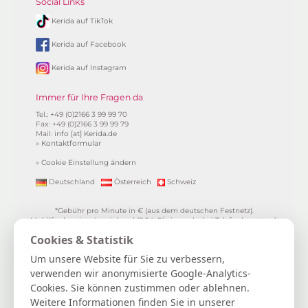
Social Links
Kerida auf TikTok
Kerida auf Facebook
Kerida auf Instagram
Immer für Ihre Fragen da
Tel.: +49 (0)2166 3 99 99 70
Fax: +49 (0)2166 3 99 99 79
Mail:
info [at] Kerida.de
»
Kontaktformular
»
Cookie Einstellung ändern
Deutschland
Österreich
Schweiz
*Gebühr pro Minute in € (aus dem deutschen Festnetz).
Mobilfunkpreise abweichend (0,24 €/min. mehr bei Telefonberatung).
Alle Preise inkl. 19%MwSt.
Cookies & Statistik
**
1.99€/min aus allen dt. Netzen
***Einmalig und nur für Neukunden. Bezogen auf das erste
Um unsere Website für Sie zu verbessern,
Gratisgepräch in Höhe von 15 Minuten.
verwenden wir anonymisierte Google-Analytics-
15 Gratisminuten zum Kartenlegen sichern
|
Spiritueller Berater/in
Cookies. Sie können zustimmen oder ablehnen.
werden
|
FAQ / Hilfe
|
AGB
|
Verträge hier kündigen / widerrufen
|
Kontakt & Impressum / Datenschutz
|
Newsletter
Weitere Informationen finden Sie in unserer