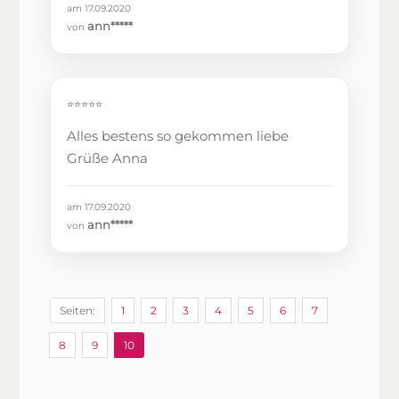
am 17.09.2020
ann*****
von
⭐⭐⭐⭐⭐
Alles bestens so gekommen liebe
Grüße Anna
am 17.09.2020
ann*****
von
Seiten:
1
2
3
4
5
6
7
8
9
10