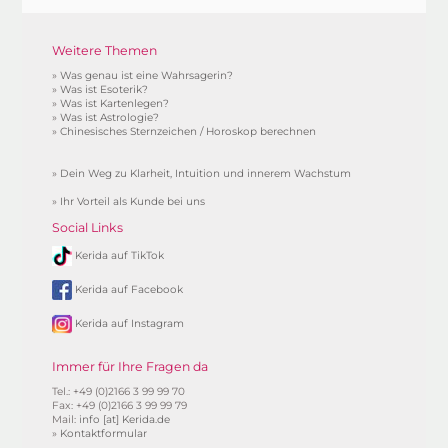
Weitere Themen
»
Was genau ist eine Wahrsagerin?
»
Was ist Esoterik?
»
Was ist Kartenlegen?
»
Was ist Astrologie?
»
Chinesisches Sternzeichen / Horoskop berechnen
»
Dein Weg zu Klarheit, Intuition und innerem Wachstum
»
Ihr Vorteil als Kunde bei uns
Social Links
Kerida auf TikTok
Kerida auf Facebook
Kerida auf Instagram
Immer für Ihre Fragen da
Tel.: +49 (0)2166 3 99 99 70
Fax: +49 (0)2166 3 99 99 79
Mail:
info [at] Kerida.de
»
Kontaktformular