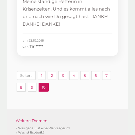
Meine ständige Retterin in
Krisenzeiten. Und es kommt alles nach
und nach wie Du gesagt hast. DANKE!
DANKE! DANKE!
am 23.10.2016
Tin*****
von
Seiten:
1
2
3
4
5
6
7
8
9
10
Weitere Themen
»
Was genau ist eine Wahrsagerin?
»
Was ist Esoterik?