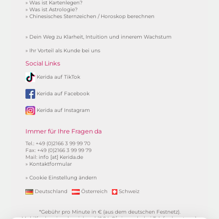
»
Was ist Kartenlegen?
»
Was ist Astrologie?
»
Chinesisches Sternzeichen / Horoskop berechnen
»
Dein Weg zu Klarheit, Intuition und innerem Wachstum
»
Ihr Vorteil als Kunde bei uns
Social Links
Kerida auf TikTok
Kerida auf Facebook
Kerida auf Instagram
Immer für Ihre Fragen da
Tel.: +49 (0)2166 3 99 99 70
Fax: +49 (0)2166 3 99 99 79
Mail:
info [at] Kerida.de
»
Kontaktformular
»
Cookie Einstellung ändern
Deutschland
Österreich
Schweiz
*Gebühr pro Minute in € (aus dem deutschen Festnetz).
Mobilfunkpreise abweichend (0,24 €/min. mehr bei Telefonberatung).