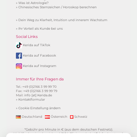
»
Was ist Astrologie?
»
Chinesisches Sternzeichen / Horoskop berechnen
»
Dein Weg zu Klarheit, Intuition und innerem Wachstum
»
Ihr Vorteil als Kunde bei uns
Social Links
Kerida auf TikTok
Kerida auf Facebook
Kerida auf Instagram
Immer für Ihre Fragen da
Tel.: +49 (0)2166 3 99 99 70
Fax: +49 (0)2166 3 99 99 79
Mail:
info [at] Kerida.de
»
Kontaktformular
»
Cookie Einstellung ändern
Deutschland
Österreich
Schweiz
*Gebühr pro Minute in € (aus dem deutschen Festnetz).
Mobilfunkpreise abweichend (0,24 €/min. mehr bei Telefonberatung).