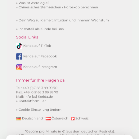
»
Was ist Astrologie?
»
Chinesisches Sternzeichen / Horoskop berechnen
»
Dein Weg zu Klarheit, Intuition und innerem Wachstum
»
Ihr Vorteil als Kunde bei uns
Social Links
Kerida auf TikTok
Kerida auf Facebook
Kerida auf Instagram
Immer für Ihre Fragen da
Tel.: +49 (0)2166 3 99 99 70
Fax: +49 (0)2166 3 99 99 79
Mail:
info [at] Kerida.de
»
Kontaktformular
»
Cookie Einstellung ändern
Deutschland
Österreich
Schweiz
*Gebühr pro Minute in € (aus dem deutschen Festnetz).
Mobilfunkpreise abweichend (0,24 €/min. mehr bei Telefonberatung).