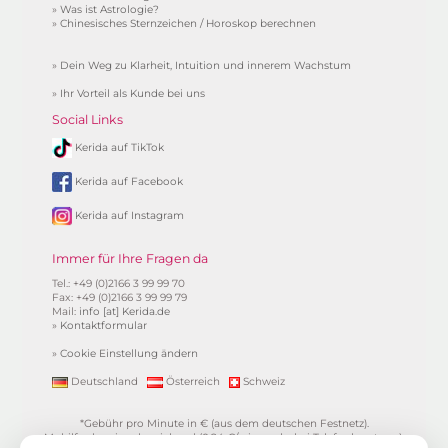
»
Was ist Astrologie?
»
Chinesisches Sternzeichen / Horoskop berechnen
»
Dein Weg zu Klarheit, Intuition und innerem Wachstum
»
Ihr Vorteil als Kunde bei uns
Social Links
Kerida auf TikTok
Kerida auf Facebook
Kerida auf Instagram
Immer für Ihre Fragen da
Tel.: +49 (0)2166 3 99 99 70
Fax: +49 (0)2166 3 99 99 79
Mail:
info [at] Kerida.de
»
Kontaktformular
»
Cookie Einstellung ändern
Deutschland
Österreich
Schweiz
*Gebühr pro Minute in € (aus dem deutschen Festnetz).
Mobilfunkpreise abweichend (0,24 €/min. mehr bei Telefonberatung).