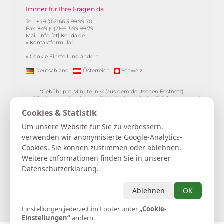
Immer für Ihre Fragen da
Tel.: +49 (0)2166 3 99 99 70
Fax: +49 (0)2166 3 99 99 79
Mail:
info [at] Kerida.de
»
Kontaktformular
»
Cookie Einstellung ändern
Deutschland
Österreich
Schweiz
*Gebühr pro Minute in € (aus dem deutschen Festnetz).
Mobilfunkpreise abweichend (0,24 €/min. mehr bei Telefonberatung).
Alle Preise inkl. 19%MwSt.
Cookies & Statistik
**
1.99€/min aus allen dt. Netzen
***Einmalig und nur für Neukunden. Bezogen auf das erste
Um unsere Website für Sie zu verbessern,
Gratisgepräch in Höhe von 15 Minuten.
verwenden wir anonymisierte Google-Analytics-
15 Gratisminuten zum Kartenlegen sichern
|
Spiritueller Berater/in
Cookies. Sie können zustimmen oder ablehnen.
werden
|
FAQ / Hilfe
|
AGB
|
Verträge hier kündigen / widerrufen
|
Kontakt & Impressum / Datenschutz
|
Newsletter
Weitere Informationen finden Sie in unserer
Datenschutzerklärung.
Kerida die Esoterikline für Kartenlegen, Hellsehen, Wahrsagen,
Lebensberatung, Spiritualität und mehr...
Selbstliebe | Heilung | Spiritualität | Achtsamkeit | Persönliches
Ablehnen
OK
Wachstum | Intuition | Loslassen | Manifestation | Dankbarkeit
Einstellungen jederzeit im Footer unter
Astrologie
|
Hellsehen
|
Kartenlegen
|
Lebensberatung
„Cookie-
|
Tierkommunikation
|
Wahrsagen
|
Zukunftsdeutung
Einstellungen“
ändern.