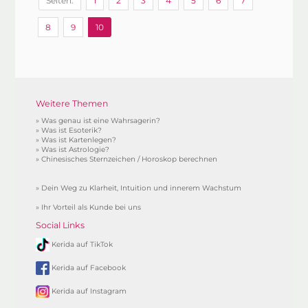
Seiten:
1
2
3
4
5
6
7
8
9
10
Weitere Themen
»
Was genau ist eine Wahrsagerin?
»
Was ist Esoterik?
»
Was ist Kartenlegen?
»
Was ist Astrologie?
»
Chinesisches Sternzeichen / Horoskop berechnen
»
Dein Weg zu Klarheit, Intuition und innerem Wachstum
»
Ihr Vorteil als Kunde bei uns
Social Links
Kerida auf TikTok
Kerida auf Facebook
Kerida auf Instagram