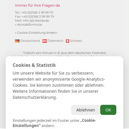
Immer für Ihre Fragen da
Tel.: +49 (0)2166 3 99 99 70
Fax: +49 (0)2166 3 99 99 79
Mail:
info [at] Kerida.de
»
Kontaktformular
»
Cookie Einstellung ändern
Deutschland
Österreich
Schweiz
*Gebühr pro Minute in € (aus dem deutschen Festnetz).
Mobilfunkpreise abweichend (0,24 €/min. mehr bei Telefonberatung).
Alle Preise inkl. 19%MwSt.
Cookies & Statistik
**
1.99€/min aus allen dt. Netzen
***Einmalig und nur für Neukunden. Bezogen auf das erste
Um unsere Website für Sie zu verbessern,
Gratisgepräch in Höhe von 15 Minuten.
verwenden wir anonymisierte Google-Analytics-
15 Gratisminuten zum Kartenlegen sichern
|
Spiritueller Berater/in
Cookies. Sie können zustimmen oder ablehnen.
werden
|
FAQ / Hilfe
|
AGB
|
Verträge hier kündigen / widerrufen
|
Kontakt & Impressum / Datenschutz
|
Newsletter
Weitere Informationen finden Sie in unserer
Datenschutzerklärung.
Kerida die Esoterikline für Kartenlegen, Hellsehen, Wahrsagen,
Lebensberatung, Spiritualität und mehr...
Selbstliebe | Heilung | Spiritualität | Achtsamkeit | Persönliches
Ablehnen
OK
Wachstum | Intuition | Loslassen | Manifestation | Dankbarkeit
Einstellungen jederzeit im Footer unter
Astrologie
|
Hellsehen
|
Kartenlegen
|
Lebensberatung
„Cookie-
|
Tierkommunikation
|
Wahrsagen
|
Zukunftsdeutung
Einstellungen“
ändern.