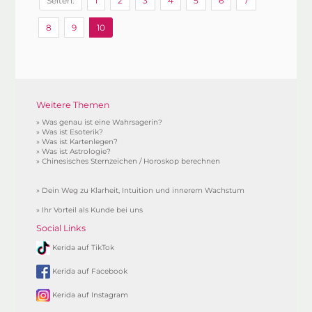
Seiten:
1
2
3
4
5
6
7
8
9
10
Weitere Themen
»
Was genau ist eine Wahrsagerin?
»
Was ist Esoterik?
»
Was ist Kartenlegen?
»
Was ist Astrologie?
»
Chinesisches Sternzeichen / Horoskop berechnen
»
Dein Weg zu Klarheit, Intuition und innerem Wachstum
»
Ihr Vorteil als Kunde bei uns
Social Links
Kerida auf TikTok
Kerida auf Facebook
Kerida auf Instagram