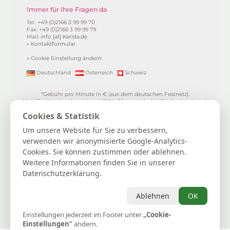
Immer für Ihre Fragen da
Tel.: +49 (0)2166 3 99 99 70
Fax: +49 (0)2166 3 99 99 79
Mail:
info [at] Kerida.de
»
Kontaktformular
»
Cookie Einstellung ändern
Deutschland
Österreich
Schweiz
*Gebühr pro Minute in € (aus dem deutschen Festnetz).
Mobilfunkpreise abweichend (0,24 €/min. mehr bei Telefonberatung).
Alle Preise inkl. 19%MwSt.
Cookies & Statistik
**
1.99€/min aus allen dt. Netzen
***Einmalig und nur für Neukunden. Bezogen auf das erste
Um unsere Website für Sie zu verbessern,
Gratisgepräch in Höhe von 15 Minuten.
verwenden wir anonymisierte Google-Analytics-
15 Gratisminuten zum Kartenlegen sichern
|
Spiritueller Berater/in
Cookies. Sie können zustimmen oder ablehnen.
werden
|
FAQ / Hilfe
|
AGB
|
Verträge hier kündigen / widerrufen
|
Kontakt & Impressum / Datenschutz
|
Newsletter
Weitere Informationen finden Sie in unserer
Datenschutzerklärung.
Kerida die Esoterikline für Kartenlegen, Hellsehen, Wahrsagen,
Lebensberatung, Spiritualität und mehr...
Selbstliebe | Heilung | Spiritualität | Achtsamkeit | Persönliches
Ablehnen
OK
Wachstum | Intuition | Loslassen | Manifestation | Dankbarkeit
Einstellungen jederzeit im Footer unter
Astrologie
|
Hellsehen
|
Kartenlegen
|
Lebensberatung
„Cookie-
|
Tierkommunikation
|
Wahrsagen
|
Zukunftsdeutung
Einstellungen“
ändern.