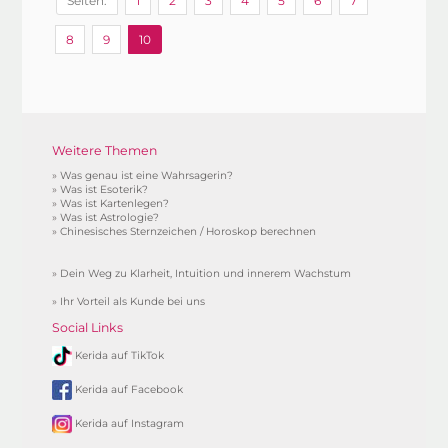
Seiten:
1
2
3
4
5
6
7
8
9
10
Weitere Themen
»
Was genau ist eine Wahrsagerin?
»
Was ist Esoterik?
»
Was ist Kartenlegen?
»
Was ist Astrologie?
»
Chinesisches Sternzeichen / Horoskop berechnen
»
Dein Weg zu Klarheit, Intuition und innerem Wachstum
»
Ihr Vorteil als Kunde bei uns
Social Links
Kerida auf TikTok
Kerida auf Facebook
Kerida auf Instagram