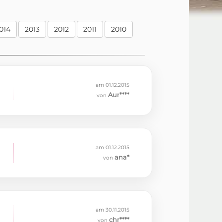
014
2013
2012
2011
2010
am 01.12.2015
Aur****
von
am 01.12.2015
ana*
von
am 30.11.2015
chr****
von