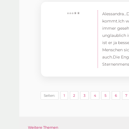
⭐⭐⭐☀☀
Alessandra...
kommt.Ich wo
immer gesehe
unglaublich i
ist er ja bes
Menschen sic
auch.Die Eng
Sternenmens
Seiten:
1
2
3
4
5
6
7
Weitere Themen