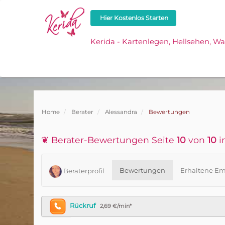
Hier Kostenlos Starten
Kerida - Kartenlegen, Hellsehen, W
Home
Berater
Alessandra
Bewertungen
❦ Berater-Bewertungen Seite
10
von
10
i
Bewertungen
Erhaltene Em
Beraterprofil
Rückruf
2,69 €/min*