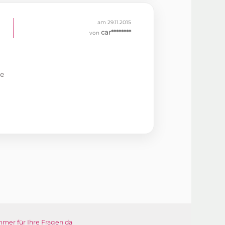
am 29.11.2015
car********
von
le
mmer für Ihre Fragen da