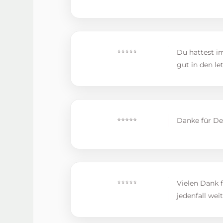
⭐⭐⭐⭐⭐
Du hattest i
gut in den le
⭐⭐⭐⭐⭐
Danke für Dei
⭐⭐⭐⭐⭐
Vielen Dank f
jedenfall wei