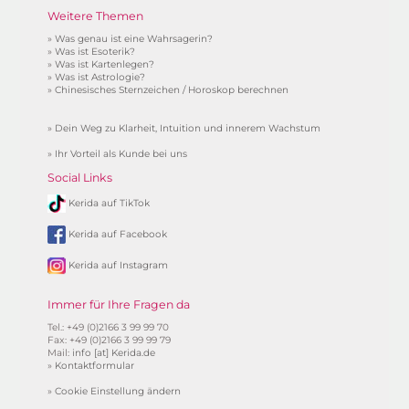
Weitere Themen
»
Was genau ist eine Wahrsagerin?
»
Was ist Esoterik?
»
Was ist Kartenlegen?
»
Was ist Astrologie?
»
Chinesisches Sternzeichen / Horoskop berechnen
»
Dein Weg zu Klarheit, Intuition und innerem Wachstum
»
Ihr Vorteil als Kunde bei uns
Social Links
Kerida auf TikTok
Kerida auf Facebook
Kerida auf Instagram
Immer für Ihre Fragen da
Tel.: +49 (0)2166 3 99 99 70
Fax: +49 (0)2166 3 99 99 79
Mail:
info [at] Kerida.de
»
Kontaktformular
»
Cookie Einstellung ändern