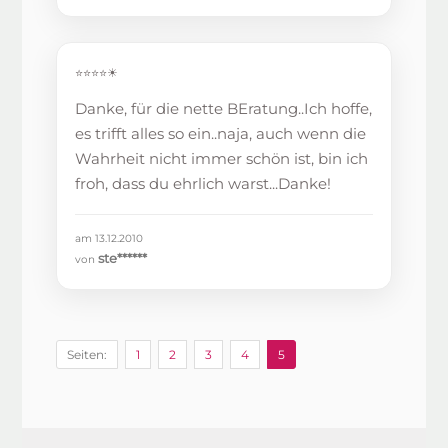
⭐⭐⭐⭐☀
Danke, für die nette BEratung..Ich hoffe,
es trifft alles so ein..naja, auch wenn die
Wahrheit nicht immer schön ist, bin ich
froh, dass du ehrlich warst...Danke!
am 13.12.2010
ste******
von
Seiten:
1
2
3
4
5