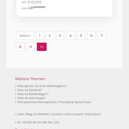
am 31.10.2018
Url********
von
Seiten:
1
2
3
4
5
6
7
8
9
10
Weitere Themen
»
Was genau ist eine Wahrsagerin?
»
Was ist Esoterik?
»
Was ist Kartenlegen?
»
Was ist Astrologie?
»
Chinesisches Sternzeichen / Horoskop berechnen
»
Dein Weg zu Klarheit, Intuition und innerem Wachstum
»
Ihr Vorteil als Kunde bei uns