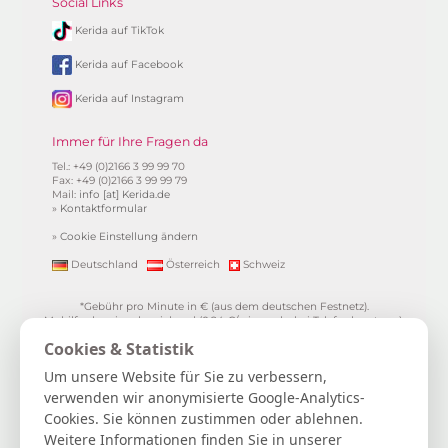
Social Links
Kerida auf TikTok
Kerida auf Facebook
Kerida auf Instagram
Immer für Ihre Fragen da
Tel.: +49 (0)2166 3 99 99 70
Fax: +49 (0)2166 3 99 99 79
Mail:
info [at] Kerida.de
»
Kontaktformular
»
Cookie Einstellung ändern
Deutschland
Österreich
Schweiz
*Gebühr pro Minute in € (aus dem deutschen Festnetz).
Mobilfunkpreise abweichend (0,24 €/min. mehr bei Telefonberatung).
Alle Preise inkl. 19%MwSt.
Cookies & Statistik
**
1.99€/min aus allen dt. Netzen
***Einmalig und nur für Neukunden. Bezogen auf das erste
Um unsere Website für Sie zu verbessern,
Gratisgepräch in Höhe von 15 Minuten.
verwenden wir anonymisierte Google-Analytics-
15 Gratisminuten zum Kartenlegen sichern
|
Spiritueller Berater/in
Cookies. Sie können zustimmen oder ablehnen.
werden
|
FAQ / Hilfe
|
AGB
|
Verträge hier kündigen / widerrufen
|
Kontakt & Impressum / Datenschutz
|
Newsletter
Weitere Informationen finden Sie in unserer