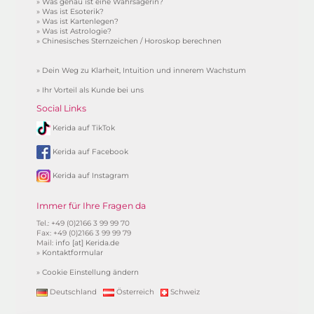
»
Was genau ist eine Wahrsagerin?
»
Was ist Esoterik?
»
Was ist Kartenlegen?
»
Was ist Astrologie?
»
Chinesisches Sternzeichen / Horoskop berechnen
»
Dein Weg zu Klarheit, Intuition und innerem Wachstum
»
Ihr Vorteil als Kunde bei uns
Social Links
Kerida auf TikTok
Kerida auf Facebook
Kerida auf Instagram
Immer für Ihre Fragen da
Tel.: +49 (0)2166 3 99 99 70
Fax: +49 (0)2166 3 99 99 79
Mail:
info [at] Kerida.de
»
Kontaktformular
»
Cookie Einstellung ändern
Deutschland
Österreich
Schweiz