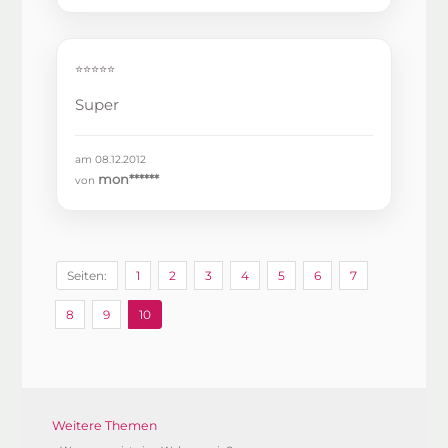
⭐⭐⭐⭐⭐
Super
am 08.12.2012
mon******
von
Seiten:
1
2
3
4
5
6
7
8
9
10
Weitere Themen