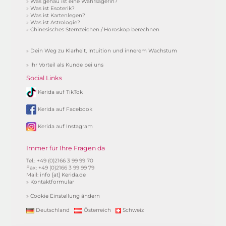
»
Was genau ist eine Wahrsagerin?
»
Was ist Esoterik?
»
Was ist Kartenlegen?
»
Was ist Astrologie?
»
Chinesisches Sternzeichen / Horoskop berechnen
»
Dein Weg zu Klarheit, Intuition und innerem Wachstum
»
Ihr Vorteil als Kunde bei uns
Social Links
Kerida auf TikTok
Kerida auf Facebook
Kerida auf Instagram
Immer für Ihre Fragen da
Tel.: +49 (0)2166 3 99 99 70
Fax: +49 (0)2166 3 99 99 79
Mail:
info [at] Kerida.de
»
Kontaktformular
»
Cookie Einstellung ändern
Deutschland
Österreich
Schweiz