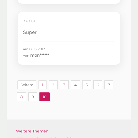
⭐⭐⭐⭐⭐
Super
am 08.12.2012
mon******
von
Seiten:
1
2
3
4
5
6
7
8
9
10
Weitere Themen