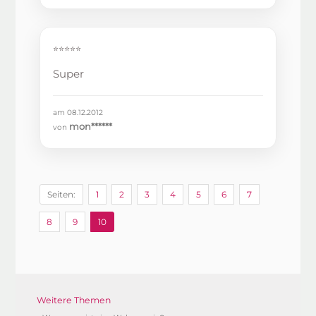
⭐⭐⭐⭐⭐
Super
am 08.12.2012
mon******
von
Seiten:
1
2
3
4
5
6
7
8
9
10
Weitere Themen