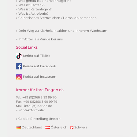
»
Was genau ist eine Wahrsagerin?
»
Was ist Esoterik?
»
Was ist Kartenlegen?
»
Was ist Astrologie?
»
Chinesisches Sternzeichen / Horoskop berechnen
»
Dein Weg zu Klarheit, Intuition und innerem Wachstum
»
Ihr Vorteil als Kunde bei uns
Social Links
Kerida auf TikTok
Kerida auf Facebook
Kerida auf Instagram
Immer für Ihre Fragen da
Tel.: +49 (0)2166 3 99 99 70
Fax: +49 (0)2166 3 99 99 79
Mail:
info [at] Kerida.de
»
Kontaktformular
»
Cookie Einstellung ändern
Deutschland
Österreich
Schweiz