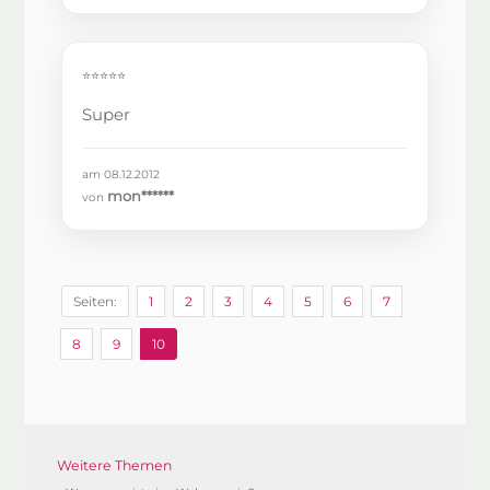
⭐⭐⭐⭐⭐
Super
am 08.12.2012
mon******
von
Seiten:
1
2
3
4
5
6
7
8
9
10
Weitere Themen