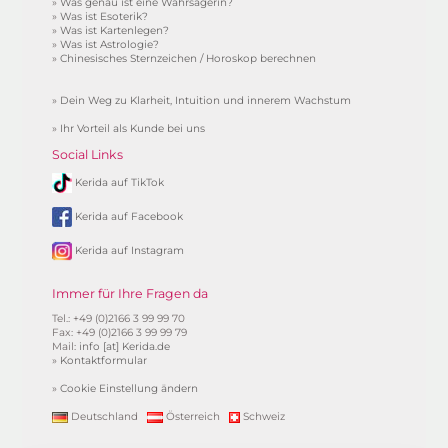
»
Was genau ist eine Wahrsagerin?
»
Was ist Esoterik?
»
Was ist Kartenlegen?
»
Was ist Astrologie?
»
Chinesisches Sternzeichen / Horoskop berechnen
»
Dein Weg zu Klarheit, Intuition und innerem Wachstum
»
Ihr Vorteil als Kunde bei uns
Social Links
Kerida auf TikTok
Kerida auf Facebook
Kerida auf Instagram
Immer für Ihre Fragen da
Tel.: +49 (0)2166 3 99 99 70
Fax: +49 (0)2166 3 99 99 79
Mail:
info [at] Kerida.de
»
Kontaktformular
»
Cookie Einstellung ändern
Deutschland
Österreich
Schweiz