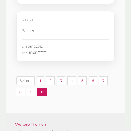
⭐⭐⭐⭐⭐
Super
am 08.12.2012
mon******
von
Seiten:
1
2
3
4
5
6
7
8
9
10
Weitere Themen