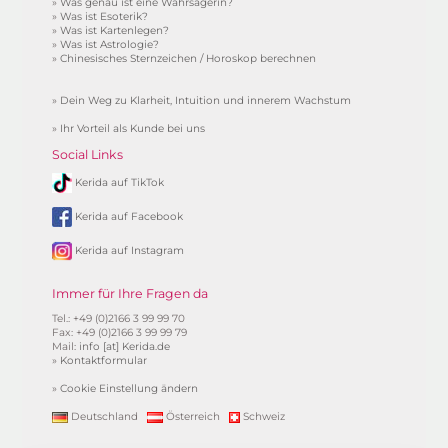
»
Was genau ist eine Wahrsagerin?
»
Was ist Esoterik?
»
Was ist Kartenlegen?
»
Was ist Astrologie?
»
Chinesisches Sternzeichen / Horoskop berechnen
»
Dein Weg zu Klarheit, Intuition und innerem Wachstum
»
Ihr Vorteil als Kunde bei uns
Social Links
Kerida auf TikTok
Kerida auf Facebook
Kerida auf Instagram
Immer für Ihre Fragen da
Tel.: +49 (0)2166 3 99 99 70
Fax: +49 (0)2166 3 99 99 79
Mail:
info [at] Kerida.de
»
Kontaktformular
»
Cookie Einstellung ändern
Deutschland
Österreich
Schweiz