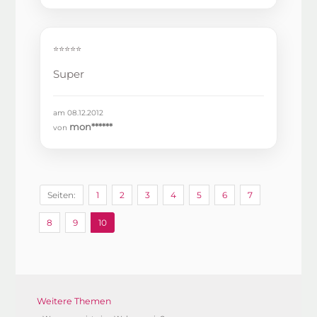
⭐⭐⭐⭐⭐
Super
am 08.12.2012
mon******
von
Seiten:
1
2
3
4
5
6
7
8
9
10
Weitere Themen