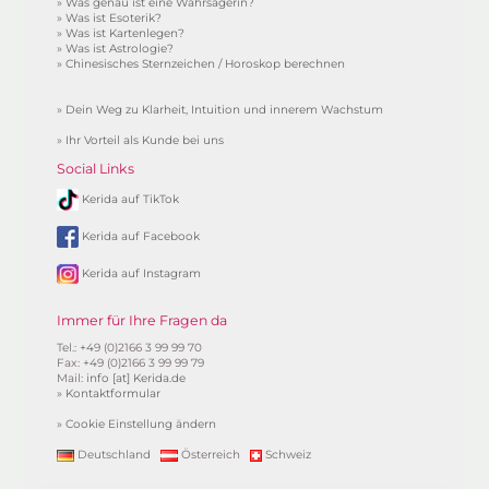
»
Was genau ist eine Wahrsagerin?
»
Was ist Esoterik?
»
Was ist Kartenlegen?
»
Was ist Astrologie?
»
Chinesisches Sternzeichen / Horoskop berechnen
»
Dein Weg zu Klarheit, Intuition und innerem Wachstum
»
Ihr Vorteil als Kunde bei uns
Social Links
Kerida auf TikTok
Kerida auf Facebook
Kerida auf Instagram
Immer für Ihre Fragen da
Tel.: +49 (0)2166 3 99 99 70
Fax: +49 (0)2166 3 99 99 79
Mail:
info [at] Kerida.de
»
Kontaktformular
»
Cookie Einstellung ändern
Deutschland
Österreich
Schweiz