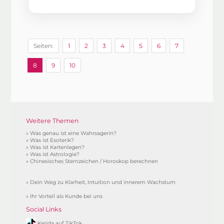
Seiten:
1
2
3
4
5
6
7
8
9
10
Weitere Themen
»
Was genau ist eine Wahrsagerin?
»
Was ist Esoterik?
»
Was ist Kartenlegen?
»
Was ist Astrologie?
»
Chinesisches Sternzeichen / Horoskop berechnen
»
Dein Weg zu Klarheit, Intuition und innerem Wachstum
»
Ihr Vorteil als Kunde bei uns
Social Links
Kerida auf TikTok