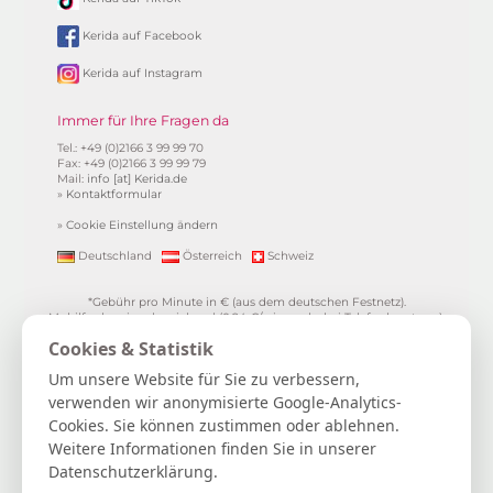
Kerida auf Facebook
Kerida auf Instagram
Immer für Ihre Fragen da
Tel.: +49 (0)2166 3 99 99 70
Fax: +49 (0)2166 3 99 99 79
Mail:
info [at] Kerida.de
»
Kontaktformular
»
Cookie Einstellung ändern
Deutschland
Österreich
Schweiz
*Gebühr pro Minute in € (aus dem deutschen Festnetz).
Mobilfunkpreise abweichend (0,24 €/min. mehr bei Telefonberatung).
Alle Preise inkl. 19%MwSt.
Cookies & Statistik
**
1.99€/min aus allen dt. Netzen
***Einmalig und nur für Neukunden. Bezogen auf das erste
Um unsere Website für Sie zu verbessern,
Gratisgepräch in Höhe von 15 Minuten.
verwenden wir anonymisierte Google-Analytics-
15 Gratisminuten zum Kartenlegen sichern
|
Spiritueller Berater/in
Cookies. Sie können zustimmen oder ablehnen.
werden
|
FAQ / Hilfe
|
AGB
|
Verträge hier kündigen / widerrufen
|
Kontakt & Impressum / Datenschutz
|
Newsletter
Weitere Informationen finden Sie in unserer
Datenschutzerklärung.
Kerida die Esoterikline für Kartenlegen, Hellsehen, Wahrsagen,
Lebensberatung, Spiritualität und mehr...