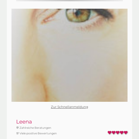
Zur Schnellanmeldung
Leena
💬 Zahlreiche Beratungen
💯 Viele positive Bewertungen