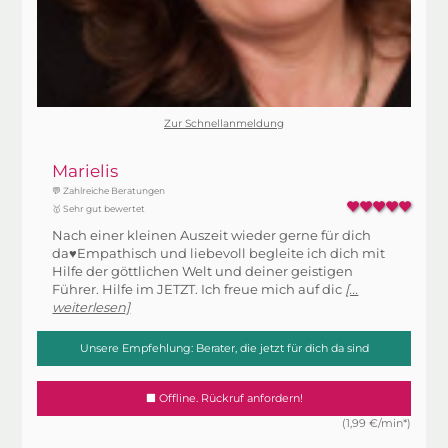
Zur Schnellanmeldung
Marielis
💬 Zahlreiche Beratungen
🥇 Sehr gut bewertet
Nach einer kleinen Auszeit wieder gerne für dich
da♥️Empathisch und liebevoll begleite ich dich mit
Hilfe der göttlichen Welt und deiner geistigen
Führer. Hilfe im JETZT. Ich freue mich auf dic
[...
weiterlesen]
Unsere Empfehlung: Berater, die jetzt für dich da sind
Offline. Rückruf anfordern!
(1,99 €/min*)