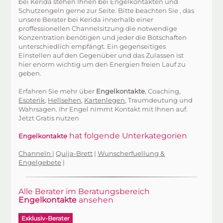
bei Kerida stehen Ihnen bei Engelkontakten und
Schutzengeln gerne zur Seite. Bitte beachten Sie , das
unsere Berater bei Kerida innerhalb einer
proffessionellen Channelsitzung die notwendige
Konzentration benötigen und jeder die Botschaften
unterschiedlich empfängt. Ein gegenseitiges
Einstellen auf den Gegenüber und das Zulassen ist
hier enorm wichtig um den Energien freien Lauf zu
geben.
Erfahren Sie mehr über
Engelkontakte
, Coaching,
Esoterik
,
Hellsehen
,
Kartenlegen
, Traumdeutung und
Wahrsagen. Ihr Engel nimmt Kontakt mit Ihnen auf.
Jetzt Gratis nutzen
hat folgende Unterkategorien
Engelkontakte
Channeln
|
Quija-Brett
|
Wunscherfuellung &
Engelgebete
|
Alle Berater im Beratungsbereich
Engelkontakte
ansehen
Exklusiv-Berater