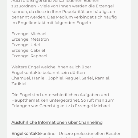
Auch die Engel sind verschiedenen Ebenen
zuzuordnen - viele von Ihnen werden die Erzengel
kennen, da diese in Ihrer Popolarität am häufigsten
benannt werden. Das Medium verbindet sich häufig
im Engelkontakt mit folgenden Engeln
Erzengel Michael
Erzengel Metatron
Erzengel Uriel
Erzengel Gabriel
Erzengel Raphael
Weitere Engel welche Ihnen auich über
Engelkontakte bekannt sein dürften
Chamuel, Haniel , Jophiel, Raguel, Sariel, Ramiel,
Zadkiel
Die Engel sind unterschiedlichen Aufgaben und
Hauptthematiken untergeordnet. So ruft man zum
Erlangen von Gerechtigkeit z.b Erzengel Michael
Ausführliche Informationen über Channeling
Engelkontakte
online - Unsere professionellen Berater