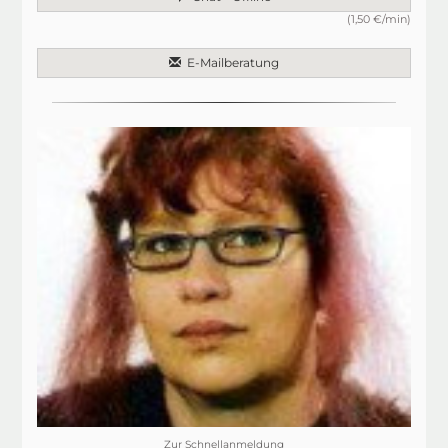
(1,50 €/min)
E-Mailberatung
Zur Schnellanmeldung