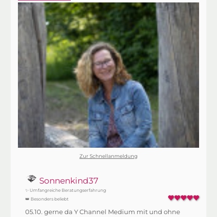
Zur Schnellanmeldung
Sonnenkind37
✨ Umfangreiche Beratungserfahrung
👑 Besonders beliebt
05.10. gerne da Y Channel Medium mit und ohne