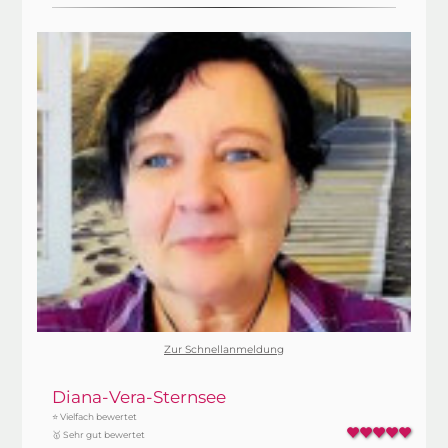
Zur Schnellanmeldung
Diana-Vera-Sternsee
⭐ Vielfach bewertet
🥇 Sehr gut bewertet