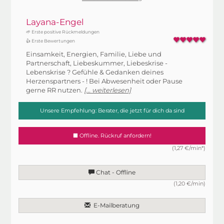
Layana-Engel
🌱 Erste positive Rückmeldungen
👍 Erste Bewertungen
Einsamkeit, Energien, Familie, Liebe und
Partnerschaft, Liebeskummer, Liebeskrise -
Lebenskrise ? Gefühle & Gedanken deines
Herzenspartners - ! Bei Abwesenheit oder Pause
gerne RR nutzen.
[... weiterlesen]
Unsere Empfehlung: Berater, die jetzt für dich da sind
Offline. Rückruf anfordern!
(1,27 €/min*)
Chat - Offline
(1,20 €/min)
E-Mailberatung