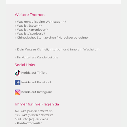
Weitere Themen
»
Was genau ist eine Wahrsagerin?
»
Was ist Esoterik?
»
Was ist Kartenlegen?
»
Was ist Astrologie?
»
Chinesisches Sternzeichen / Horoskop berechnen
»
Dein Weg zu Klarheit, Intuition und innerem Wachstum
»
Ihr Vorteil als Kunde bei uns
Social Links
Kerida auf TikTok
Kerida auf Facebook
Kerida auf Instagram
Immer für Ihre Fragen da
Tel.: +49 (0)2166 3 99 99 70
Fax: +49 (0)2166 3 99 99 79
Mail:
info [at] Kerida.de
»
Kontaktformular