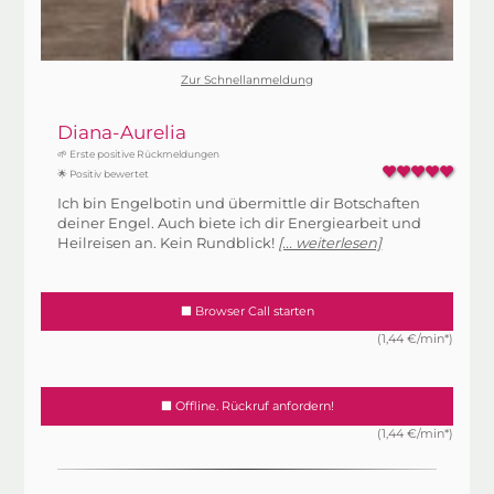
Zur Schnellanmeldung
Diana-Aurelia
🌱 Erste positive Rückmeldungen
🌟 Positiv bewertet
Ich bin Engelbotin und übermittle dir Botschaften
deiner Engel. Auch biete ich dir Energiearbeit und
Heilreisen an. Kein Rundblick!
[... weiterlesen]
Browser Call starten
(1,44 €/min*)
Offline. Rückruf anfordern!
(1,44 €/min*)