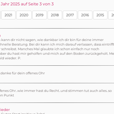
Jahr 2025 auf Seite 3 von 3
2021
2020
2019
2018
2017
2016
2015
2
n
ch kann dir nicht sagen, wie dankbar ich dir bin für deine immer
nelle Beratung. Bei dir kann ich mich darauf verlassen, dass eintrifft
r schreibst. Manches Mal glaubte ich schon einfach nur noch
ber du hast mir geholfen und mich auf den Boden zurückgeholt. M
ld wieder. P.
..danke für dein offenes Ohr
fenes Ohr..wie immer hast du Recht..und stimmen tut auch alles..so
en Punkt
ieder