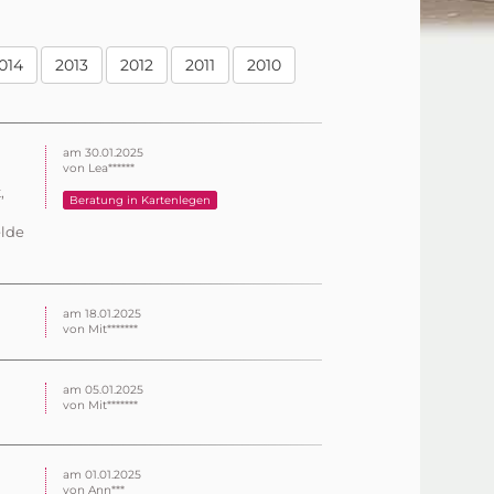
014
2013
2012
2011
2010
am 30.01.2025
von Lea******
,
Beratung in Kartenlegen
elde
am 18.01.2025
von Mit*******
am 05.01.2025
von Mit*******
am 01.01.2025
von Ann***