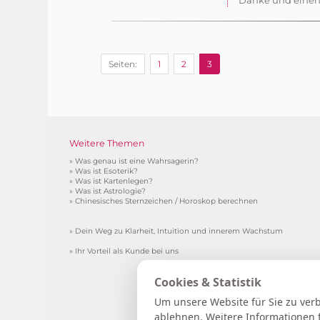
Danke und einen 
Seiten:
1
2
3
Weitere Themen
»
Was genau ist eine Wahrsagerin?
»
Was ist Esoterik?
»
Was ist Kartenlegen?
»
Was ist Astrologie?
»
Chinesisches Sternzeichen / Horoskop berechnen
»
Dein Weg zu Klarheit, Intuition und innerem Wachstum
»
Ihr Vorteil als Kunde bei uns
*Gebühr pro Minute in € (aus de
Cookies & Statistik
***Ei
Um unsere Website für Sie zu ver
15 Gratisminuten zum Kartenlegen sichern
|
Sp
ablehnen. Weitere Informationen 