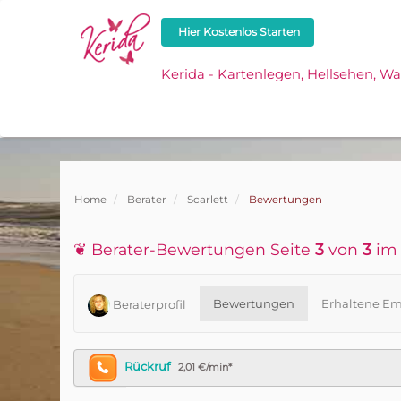
Hier Kostenlos Starten
Kerida - Kartenlegen, Hellsehen, W
Home
Berater
Scarlett
Bewertungen
❦ Berater-Bewertungen Seite
3
von
3
im 
Bewertungen
Erhaltene Em
Beraterprofil
Rückruf
2,01 €/min*