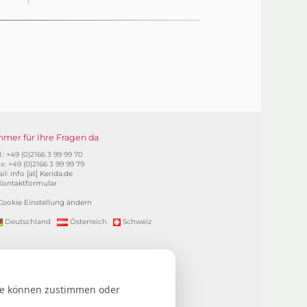
mmer für Ihre Fragen da
l.: +49 (0)2166 3 99 99 70
x: +49 (0)2166 3 99 99 79
il:
info [at] Kerida.de
Kontaktformular
Cookie Einstellung ändern
Deutschland
Österreich
Schweiz
ung). Alle Preise inkl. 19%MwSt.
nuten.
Sie können zustimmen oder
ontakt & Impressum / Datenschutz
|
Newsletter