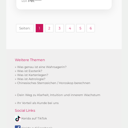
Pet*****
von
Seiten:
1
2
3
4
5
6
Weitere Themen
»
Was genau ist eine Wahrsagerin?
»
Was ist Esoterik?
»
Was ist Kartenlegen?
»
Was ist Astrologie?
»
Chinesisches Sternzeichen / Horoskop berechnen
»
Dein Weg zu Klarheit, Intuition und innerem Wachstum
»
Ihr Vorteil als Kunde bei uns
Social Links
Kerida auf TikTok