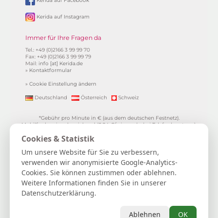
Kerida auf Facebook
Kerida auf Instagram
Immer für Ihre Fragen da
Tel.: +49 (0)2166 3 99 99 70
Fax: +49 (0)2166 3 99 99 79
Mail:
info [at] Kerida.de
»
Kontaktformular
»
Cookie Einstellung ändern
Deutschland
Österreich
Schweiz
*Gebühr pro Minute in € (aus dem deutschen Festnetz).
Mobilfunkpreise abweichend (0,24 €/min. mehr bei Telefonberatung).
Alle Preise inkl. 19%MwSt.
Cookies & Statistik
**
1.99€/min aus allen dt. Netzen
***Einmalig und nur für Neukunden. Bezogen auf das erste
Um unsere Website für Sie zu verbessern,
Gratisgepräch in Höhe von 15 Minuten.
verwenden wir anonymisierte Google-Analytics-
15 Gratisminuten zum Kartenlegen sichern
|
Spiritueller Berater/in
Cookies. Sie können zustimmen oder ablehnen.
werden
|
FAQ / Hilfe
|
AGB
|
Verträge hier kündigen / widerrufen
|
Kontakt & Impressum / Datenschutz
|
Newsletter
Weitere Informationen finden Sie in unserer
Datenschutzerklärung.
Kerida die Esoterikline für Kartenlegen, Hellsehen, Wahrsagen,
Lebensberatung, Spiritualität und mehr...
Selbstliebe | Heilung | Spiritualität | Achtsamkeit | Persönliches
Ablehnen
OK
Wachstum | Intuition | Loslassen | Manifestation | Dankbarkeit