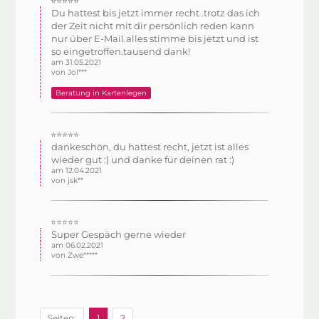
⭐⭐⭐⭐⭐
Du hattest bis jetzt immer recht .trotz das ich
der Zeit nicht mit dir persönlich reden kann
nur über E-Mail.alles stimme bis jetzt und ist
so eingetroffen.tausend dank!
am 31.05.2021
von Jol***
Beratung in Kartenlegen
⭐⭐⭐⭐⭐
dankeschön, du hattest recht, jetzt ist alles
wieder gut :) und danke für deinen rat :)
am 12.04.2021
von jsk**
⭐⭐⭐⭐⭐
Super Gespäch gerne wieder
am 06.02.2021
von Zwe*****
Seiten:
1
2