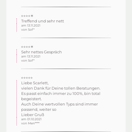
⭐⭐⭐⭐☀
Treffend und sehr nett
am 13.11.2021
von Sof*
⭐⭐⭐⭐☀
Sehr nettes Gespräch
am 13.11.2021
von Sof*
⭐⭐⭐⭐⭐
Liebe Scarlett,
vielen Dank für Deine tollen Beratungen.
Es passt einfach immer zu 100%, bin total
begeistert.
Auch Deine wertvollen Typs sind immer
passend, weiter so
Lieber Gruß
am 01.10.2021
von Men****