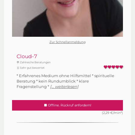
Zur Schnellanmeldung
Cloud-7
💬 Zahlreiche Beratungen
🥇 Sehr gut bewertet
* Erfahrenes Medium ohne Hilfsmittel * spirituelle
Beratung * kein Rundumblick * klare
Fragenstellung *
[... weiterlesen]
Offline. Rückruf anfordern!
(2,29 €/min*)