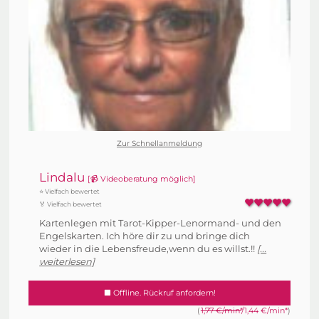
Zur Schnellanmeldung
Lindalu
[📹 Videoberatung möglich]
⭐ Vielfach bewertet
🏅 Vielfach bewertet
Kartenlegen mit Tarot-Kipper-Lenormand- und den
Engelskarten. Ich höre dir zu und bringe dich
wieder in die Lebensfreude,wenn du es willst.!!
[...
weiterlesen]
Offline. Rückruf anfordern!
(
1,77 €/min*
/1,44 €/min*
)