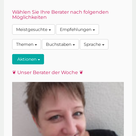
Wählen Sie Ihre Berater nach folgenden
Möglichkeiten
️Meistgesuchte
Empfehlungen
Themen
Buchstaben
Sprache
Aktionen
❦ Unser Berater der Woche ❦