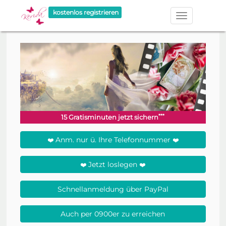
kostenlos registrieren
***
15 Gratisminuten jetzt sichern
Anm. nur ü. Ihre Telefonnummer
❤️️
❤️️
Jetzt loslegen
❤️️
❤️️
Schnellanmeldung über PayPal
Auch per 0900er zu erreichen