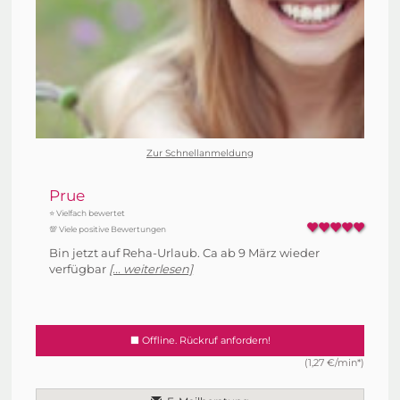
Zur Schnellanmeldung
Prue
⭐ Vielfach bewertet
💯 Viele positive Bewertungen
Bin jetzt auf Reha-Urlaub. Ca ab 9 März wieder
verfügbar
[... weiterlesen]
Offline. Rückruf anfordern!
(1,27 €/min*)