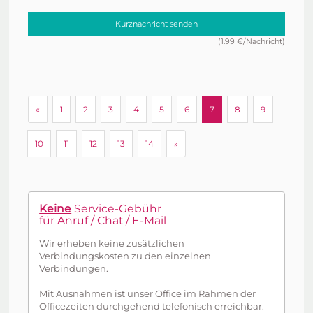
Kurznachricht senden
(1.99 €/Nachricht)
zurück
«
1
2
3
4
5
6
7
8
9
weiter
10
11
12
13
14
»
Keine
Service-Gebühr
für Anruf / Chat / E-Mail
Wir erheben keine zusätzlichen
Verbindungskosten zu den einzelnen
Verbindungen.
Mit Ausnahmen ist unser Office im Rahmen der
Officezeiten durchgehend telefonisch erreichbar.