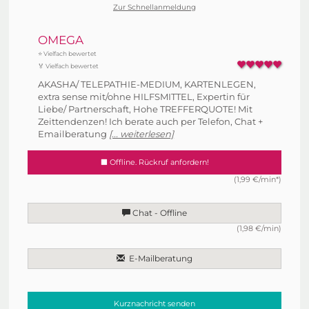
Zur Schnellanmeldung
OMEGA
⭐ Vielfach bewertet
🏅 Vielfach bewertet
AKASHA/ TELEPATHIE-MEDIUM, KARTENLEGEN,
extra sense mit/ohne HILFSMITTEL, Expertin für
Liebe/ Partnerschaft, Hohe TREFFERQUOTE! Mit
Zeittendenzen! Ich berate auch per Telefon, Chat +
Emailberatung
[... weiterlesen]
Offline. Rückruf anfordern!
(1,99 €/min*)
Chat - Offline
(1,98 €/min)
E-Mailberatung
Kurznachricht senden