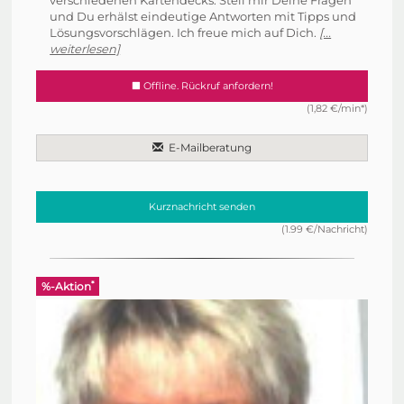
verschiedenen Kartendecks. Stell mir Deine Fragen
und Du erhälst eindeutige Antworten mit Tipps und
Lösungsvorschlägen. Ich freue mich auf Dich.
[...
weiterlesen]
Offline. Rückruf anfordern!
(1,82 €/min*)
E-Mailberatung
Kurznachricht senden
(1.99 €/Nachricht)
*
%-Aktion