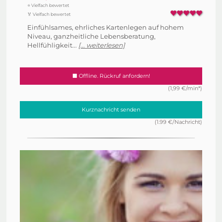
⭐ Vielfach bewertet
🏅 Vielfach bewertet
Einfühlsames, ehrliches Kartenlegen auf hohem
Niveau, ganzheitliche Lebensberatung,
Hellfühligkeit...
[... weiterlesen]
Offline. Rückruf anfordern!
(1,99 €/min*)
Kurznachricht senden
(1.99 €/Nachricht)