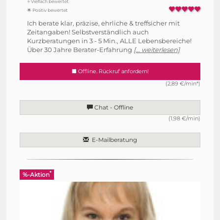
⭐ Vielfach bewertet
🌟 Positiv bewertet
Ich berate klar, präzise, ehrliche & treffsicher mit
Zeitangaben! Selbstverständlich auch
Kurzberatungen in 3 - 5 Min., ALLE Lebensbereiche!
Über 30 Jahre Berater-Erfahrung
[... weiterlesen]
Offline. Rückruf anfordern!
(2,89 €/min*)
Chat - Offline
(1,98 €/min)
E-Mailberatung
*
%-Aktion