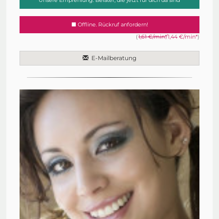
Unsere Empfehlung: Berater, die jetzt für dich da sind
Offline. Rückruf anfordern!
(
1,61 €/min*
/1,44 €/min*
)
E-Mailberatung