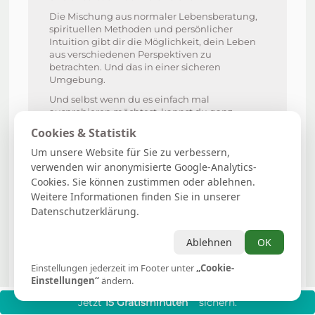
Die Mischung aus normaler Lebensberatung,
spirituellen Methoden und persönlicher
Intuition gibt dir die Möglichkeit, dein Leben
aus verschiedenen Perspektiven zu
betrachten. Und das in einer sicheren
Umgebung.
Und selbst wenn du es einfach mal
ausprobieren möchtest, kannst du ganz
einfach starten und schauen, ob es dir gefällt.
Cookies & Statistik
Um unsere Website für Sie zu verbessern,
verwenden wir anonymisierte Google-Analytics-
Cookies. Sie können zustimmen oder ablehnen.
Weitere Informationen finden Sie in unserer
Weitere Themen
Datenschutzerklärung.
»
Was genau ist eine Wahrsagerin?
»
Was ist Esoterik?
»
Was ist Kartenlegen?
Ablehnen
OK
»
Was ist Astrologie?
»
Chinesisches Sternzeichen / Horoskop berechnen
Einstellungen jederzeit im Footer unter
„Cookie-
Einstellungen“
ändern.
»
Dein Weg zu Klarheit, Intuition und innerem Wachstum
***
Jetzt
15 Gratisminuten
sichern.
»
Ihr Vorteil als Kunde bei uns