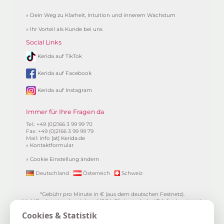
»
Dein Weg zu Klarheit, Intuition und innerem Wachstum
»
Ihr Vorteil als Kunde bei uns
Social Links
Kerida auf TikTok
Kerida auf Facebook
Kerida auf Instagram
Immer für Ihre Fragen da
Tel.: +49 (0)2166 3 99 99 70
Fax: +49 (0)2166 3 99 99 79
Mail:
info [at] Kerida.de
»
Kontaktformular
»
Cookie Einstellung ändern
Deutschland
Österreich
Schweiz
*Gebühr pro Minute in € (aus dem deutschen Festnetz).
Mobilfunkpreise abweichend (0,24 €/min. mehr bei Telefonberatung).
Alle Preise inkl. 19%MwSt.
Cookies & Statistik
**
1.99€/min aus allen dt. Netzen
***Einmalig und nur für Neukunden. Bezogen auf das erste