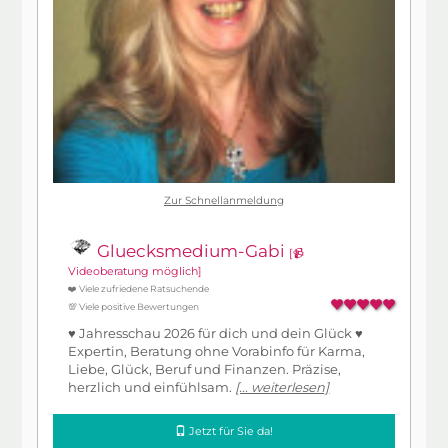
Zur Schnellanmeldung
Gluecksmedium-Gabi
[📹
Videoberatung möglich]
❤️ Viele zufriedene Ratsuchende
💯 Viele positive Bewertungen
♥ Jahresschau 2026 für dich und dein Glück ♥
Expertin, Beratung ohne Vorabinfo für Karma,
Liebe, Glück, Beruf und Finanzen. Präzise,
herzlich und einfühlsam.
[... weiterlesen]
Jetzt für Sie da!