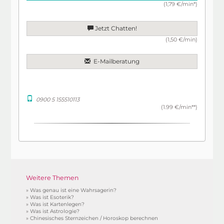
(1,79 €/min*)
Jetzt Chatten!
(1,50 €/min)
E-Mailberatung
0900 5 155510113
(1.99 €/min**)
Weitere Themen
»
Was genau ist eine Wahrsagerin?
»
Was ist Esoterik?
»
Was ist Kartenlegen?
»
Was ist Astrologie?
»
Chinesisches Sternzeichen / Horoskop berechnen