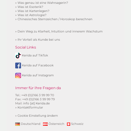
»
Was genau ist eine Wahrsagerin?
»
Was ist Esoterik?
»
Was ist Kartenlegen?
»
Was ist Astrologie?
»
Chinesisches Sternzeichen / Horoskop berechnen
»
Dein Weg zu Klarheit, Intuition und innerem Wachstum
»
Ihr Vorteil als Kunde bei uns
Social Links
Kerida auf TikTok
Kerida auf Facebook
Kerida auf Instagram
Immer für Ihre Fragen da
Tel.: +49 (0)2166 3 99 99 70
Fax: +49 (0)2166 3 99 99 79
Mail:
info [at] Kerida.de
»
Kontaktformular
»
Cookie Einstellung ändern
Deutschland
Österreich
Schweiz