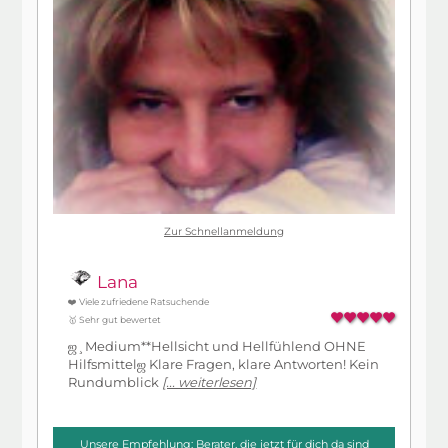
Zur Schnellanmeldung
Lana
❤️ Viele zufriedene Ratsuchende
🥇 Sehr gut bewertet
ஜ¸Medium**Hellsicht und Hellfühlend OHNE
Hilfsmittelஜ Klare Fragen, klare Antworten! Kein
Rundumblick
[... weiterlesen]
Unsere Empfehlung: Berater, die jetzt für dich da sind