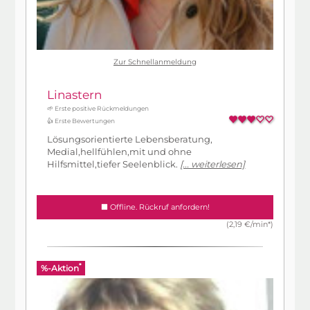
Zur Schnellanmeldung
Linastern
🌱 Erste positive Rückmeldungen
👍 Erste Bewertungen
Lösungsorientierte Lebensberatung,
Medial,hellfühlen,mit und ohne
Hilfsmittel,tiefer Seelenblick.
[... weiterlesen]
Offline. Rückruf anfordern!
(2,19 €/min*)
*
%-Aktion