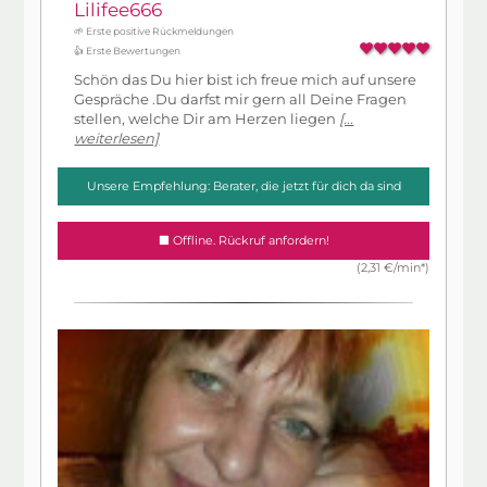
Lilifee666
🌱 Erste positive Rückmeldungen
👍 Erste Bewertungen
Schön das Du hier bist ich freue mich auf unsere
Gespräche .Du darfst mir gern all Deine Fragen
stellen, welche Dir am Herzen liegen
[...
weiterlesen]
Unsere Empfehlung: Berater, die jetzt für dich da sind
Offline. Rückruf anfordern!
(2,31 €/min*)