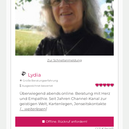
Zur Schnellanmeldung
Lydia
🌟 Große Beratungserfahrung
🎖️ Ausgezeichnet bewertet
Überwiegend abends online. Beratung mit Herz
und Empathie. Seit Jahren Channel-Kanal zur
geistigen Welt, Kartenlegen, Jenseitskontakte
[... weiterlesen]
Offline. Rückruf anfordern!
(2,11 €/min*)