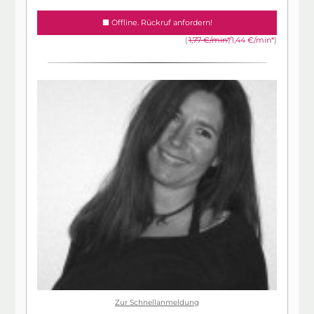
Offline. Rückruf anfordern!
(
1,77 €/min*
/1,44 €/min*
)
Zur Schnellanmeldung