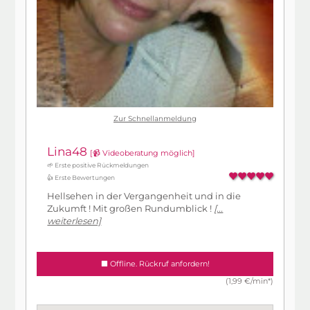
Zur Schnellanmeldung
Lina48
[📹 Videoberatung möglich]
🌱 Erste positive Rückmeldungen
👍 Erste Bewertungen
Hellsehen in der Vergangenheit und in die
Zukumft ! Mit großen Rundumblick !
[...
weiterlesen]
Offline. Rückruf anfordern!
(1,99 €/min*)