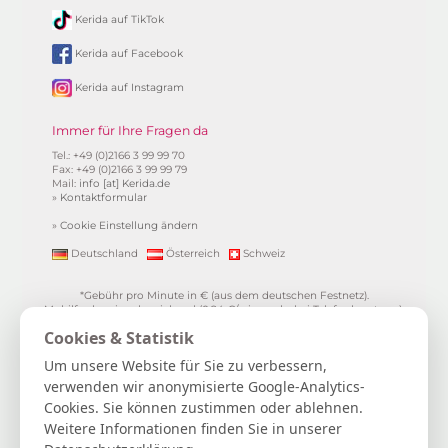
Kerida auf TikTok
Kerida auf Facebook
Kerida auf Instagram
Immer für Ihre Fragen da
Tel.: +49 (0)2166 3 99 99 70
Fax: +49 (0)2166 3 99 99 79
Mail:
info [at] Kerida.de
»
Kontaktformular
»
Cookie Einstellung ändern
Deutschland
Österreich
Schweiz
*Gebühr pro Minute in € (aus dem deutschen Festnetz).
Mobilfunkpreise abweichend (0,24 €/min. mehr bei Telefonberatung).
Alle Preise inkl. 19%MwSt.
Cookies & Statistik
**
1.99€/min aus allen dt. Netzen
***Einmalig und nur für Neukunden. Bezogen auf das erste
Um unsere Website für Sie zu verbessern,
Gratisgepräch in Höhe von 15 Minuten.
verwenden wir anonymisierte Google-Analytics-
15 Gratisminuten zum Kartenlegen sichern
|
Spiritueller Berater/in
Cookies. Sie können zustimmen oder ablehnen.
werden
|
FAQ / Hilfe
|
AGB
|
Verträge hier kündigen / widerrufen
|
Kontakt & Impressum / Datenschutz
|
Newsletter
Weitere Informationen finden Sie in unserer