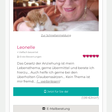
Zur Schnellanmeldung
Leonelle
⭐ Vielfach bewertet
👍 Erste Bewertungen
Das Gesetz der Anziehung ist mein
Lebensthema, gerne übermittel und berate ich
hierzu... Auch helfe ich gerne bei den
überholten Glaubenssätzen... Kein Thema ist
mir fremd...
[... weiterlesen]
Jetzt für Sie da!
(1,99 €/min*)
E-Mailberatung