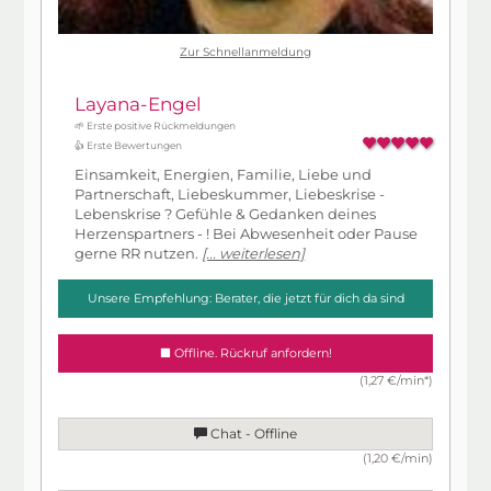
Zur Schnellanmeldung
Layana-Engel
🌱 Erste positive Rückmeldungen
👍 Erste Bewertungen
Einsamkeit, Energien, Familie, Liebe und
Partnerschaft, Liebeskummer, Liebeskrise -
Lebenskrise ? Gefühle & Gedanken deines
Herzenspartners - ! Bei Abwesenheit oder Pause
gerne RR nutzen.
[... weiterlesen]
Unsere Empfehlung: Berater, die jetzt für dich da sind
Offline. Rückruf anfordern!
(1,27 €/min*)
Chat - Offline
(1,20 €/min)