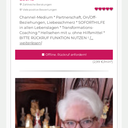
💬 Zahlreiche Beratungen
💯 Viele positive Bewertungen
Channel-Medium * Partnerschaft, On/Off-
Beziehungen, Liebesschmerz * SOFORTHILFE
in allen Lebenslagen * Transformations-
Coaching * Hellsehen mit u. ohne Hilfsmittel *
BITTE RÜCKRUF FUNKTION NUTZEN !
[...
weiterlesen]
Offline. Rückruf anfordern!
(2,99 €/min*)