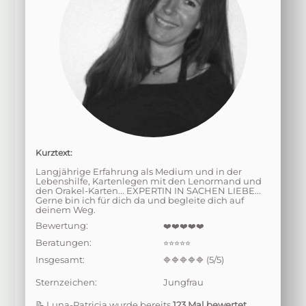
Kurztext:
Langjährige Erfahrung als Medium und in der
Lebenshilfe, Kartenlegen mit den Lenormand und
den Orakel-Karten... EXPERTIN IN SACHEN LIEBE...
Gerne bin ich für dich da und begleite dich auf
deinem Weg.
Bewertung:
❤️❤️❤️❤️❤️
Beratungen:
⭐⭐⭐⭐⭐
Insgesamt:
(5/5)
🔷🔷🔷🔷🔷
Sternzeichen:
Jungfrau
📝 Luna-Patricia wurde bereits
123 Mal bewertet
.