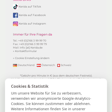
Kerida auf TikTok
Kerida auf Facebook
Kerida auf Instagram
Immer für Ihre Fragen da
Tel.: +49 (0)2166 3 99 99 70
Fax: +49 (0)2166 3 99 99 79
Mail:
info [at] Kerida.de
»
Kontaktformular
»
Cookie Einstellung ändern
Deutschland
Österreich
Schweiz
*Gebühr pro Minute in € (aus dem deutschen Festnetz).
Mobilfunkpreise abweichend (0,24 €/min. mehr bei Telefonberatung).
Alle Preise inkl. 19%MwSt.
Cookies & Statistik
**
1.99€/min aus allen dt. Netzen
***Einmalig und nur für Neukunden. Bezogen auf das erste
Um unsere Website für Sie zu verbessern,
Gratisgepräch in Höhe von 15 Minuten.
verwenden wir anonymisierte Google-Analytics-
15 Gratisminuten zum Kartenlegen sichern
|
Spiritueller Berater/in
Cookies. Sie können zustimmen oder ablehnen.
werden
|
FAQ / Hilfe
|
AGB
|
Verträge hier kündigen / widerrufen
|
Kontakt & Impressum / Datenschutz
|
Newsletter
Weitere Informationen finden Sie in unserer