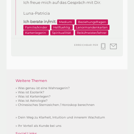
Ich freue mich auf das Gespräch mit Dir.
Luna-Patricia
Ich berate in/mit:
Medium
Beziehungsfragen
Familie/kinder
Hellfuehlig
Lenormandenkarten
Kartenlegerin
Spirituallität
Reiki/meister/lehrer
ERREICHBAR PER
Weitere Themen
»
Was genau ist eine Wahrsagerin?
»
Was ist Esoterik?
»
Was ist Kartenlegen?
»
Was ist Astrologie?
»
Chinesisches Sternzeichen / Horoskop berechnen
»
Dein Weg zu Klarheit, Intuition und innerem Wachstum
»
Ihr Vorteil als Kunde bei uns
Social Links