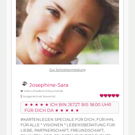
Zur Schnellanmeldung
Josephine-Sara
❤️ Viele zufriedene Ratsuchende
🎖️ Ausgezeichnet bewertet
★ ★ ★ ★ ★ ICH BIN JETZT BIS 18:00 UHR
FÜR DICH DA ★ ★ ★ ★ ★
#KARTENLEGEN SPECIALE FÜR DICH, FÜR IHN,
FÜR ALLE * VISIONEN * LEBENSBERATUNG FÜR
LIEBE, PARTNERSCHAFT, FREUNDSCHAFT,