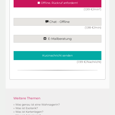
Offline. Rückruf anfordern!
(1,99 €/min*)
Chat - Offline
(1,98 €/min)
E-Mailberatung
Kurznachricht senden
(1.99 €/Nachricht)
Weitere Themen
»
Was genau ist eine Wahrsagerin?
»
Was ist Esoterik?
»
Was ist Kartenlegen?