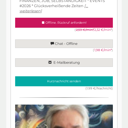
FINANZEN, JOB, SELBSTÄNDIGKEIT * EVENTS
#2026 * Glücksverheißende Zeiten
[...
weiterlesen]
Offline. Rückruf anfordern!
(
2,59 €/min*
/2,32 €/min*
)
Chat - Offline
(
1,98 €/min*
)
E-Mailberatung
Kurznachricht senden
(1.99 €/Nachricht)