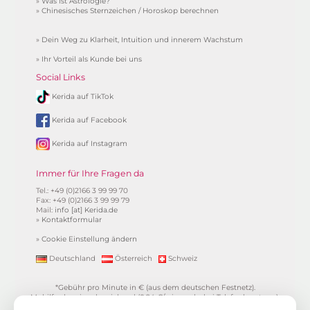
»
Was ist Astrologie?
»
Chinesisches Sternzeichen / Horoskop berechnen
»
Dein Weg zu Klarheit, Intuition und innerem Wachstum
»
Ihr Vorteil als Kunde bei uns
Social Links
Kerida auf TikTok
Kerida auf Facebook
Kerida auf Instagram
Immer für Ihre Fragen da
Tel.: +49 (0)2166 3 99 99 70
Fax: +49 (0)2166 3 99 99 79
Mail:
info [at] Kerida.de
»
Kontaktformular
»
Cookie Einstellung ändern
Deutschland
Österreich
Schweiz
*Gebühr pro Minute in € (aus dem deutschen Festnetz).
Mobilfunkpreise abweichend (0,24 €/min. mehr bei Telefonberatung).
Alle Preise inkl. 19%MwSt.