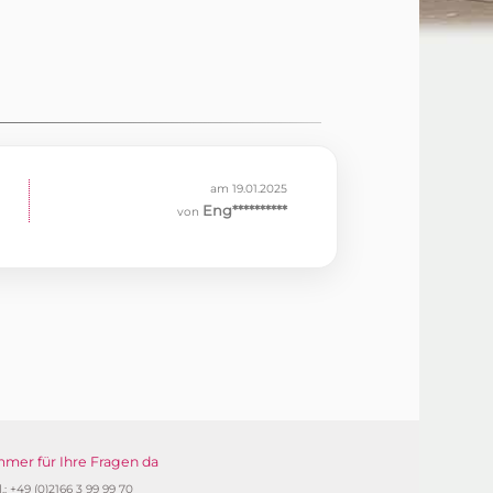
am 19.01.2025
Eng**********
von
mmer für Ihre Fragen da
l.: +49 (0)2166 3 99 99 70