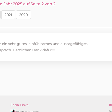
Jahr 2025 auf Seite 2 von 2
2021
2020
r ein sehr gutes, einfühlsames und aussagefähiges
präch. Herzlichen Dank dafür!!!
Social Links
I
Te
Kerida auf TikTok