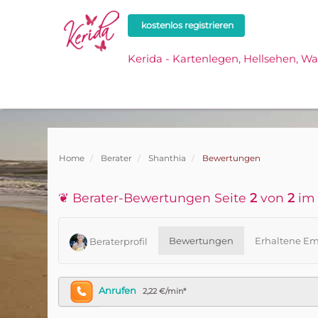
kostenlos registrieren
Kerida - Kartenlegen, Hellsehen, W
Home
Berater
Shanthia
Bewertungen
❦ Berater-Bewertungen Seite
2
von
2
im 
Bewertungen
Erhaltene Em
Beraterprofil
Anrufen
2,22 €/min*