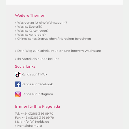
Weitere Themen
»
Was genau ist eine Wahrsagerin?
»
Was ist Esoterik?
»
Was ist Kartenlegen?
»
Was ist Astrologie?
»
Chinesisches Sternzeichen / Horoskop berechnen
»
Dein Weg zu Klarheit, Intuition und innerem Wachstum
»
Ihr Vorteil als Kunde bei uns
Social Links
Kerida auf TikTok
Kerida auf Facebook
Kerida auf Instagram
Immer für Ihre Fragen da
Tel.: +49 (0)2166 3 99 99 70
Fax: +49 (0)2166 3 99 99 79
Mail:
info [at] Kerida.de
»
Kontaktformular