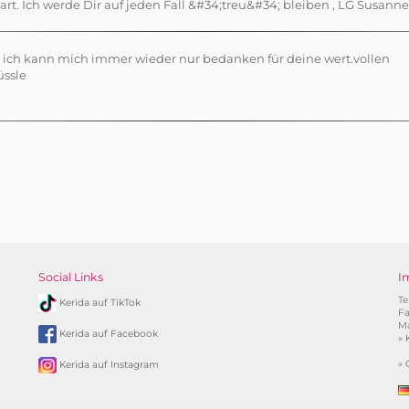
t. Ich werde Dir auf jeden Fall &#34;treu&#34; bleiben , LG Susann
, ich kann mich immer wieder nur bedanken für deine wert.vollen
üssle
Social Links
I
Te
Kerida auf TikTok
Fa
Ma
Kerida auf Facebook
»
»
Kerida auf Instagram