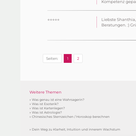
Kompetenz gepaar
Liebste Shanthia
⭐⭐⭐⭐⭐
Beratungen. :) Gr
Seiten:
1
2
Weitere Themen
»
Was genau ist eine Wahrsagerin?
»
Was ist Esoterik?
»
Was ist Kartenlegen?
»
Was ist Astrologie?
»
Chinesisches Sternzeichen / Horoskop berechnen
»
Dein Weg zu Klarheit, Intuition und innerem Wachstum