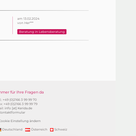
e
am 13.02.2024
von Her***
Beratung in Lebensberatung
mmer für Ihre Fragen da
l.: +49 (0)2166 3 99 99 70
x: +49 (0)2166 3 99 99 79
il:
info [at] Kerida.de
Kontaktformular
Cookie Einstellung ändern
Deutschland
Österreich
Schweiz