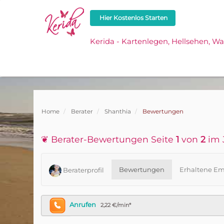
Hier Kostenlos Starten
Kerida - Kartenlegen, Hellsehen, W
Home
Berater
Shanthia
Bewertungen
❦ Berater-Bewertungen Seite
1
von
2
im 
Bewertungen
Erhaltene Em
Beraterprofil
Anrufen
2,22 €/min*