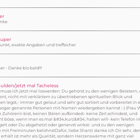
er
nke
super
nkt, exakte Angaben und treffsicher
er - Danke bis bald!!!
lden/jetzt mal Tacheless
 muss ich jetzt mal loswerden: Du gehörst zu den wenigen Beratern, d
nt, nicht mit verklärtem zu übertriebenen spirituellen Blick und
en legst,- immer gut gelaut und sehr gut sortiert und vorbereitet in 
 sogar genannte Personen mit Namen wiedergeben kannst :-) (Frau W.
e Zuhörerin bist, keinen Bären aufbindest- keine Zeit schindest, und
ht böse, wenn man es mal &#34;kurz&#34; halten will- kein Telefon i
gelt oder Du abgehetzt oder genervst wirkst- und zu den wenigen
e mit Freiminuten belohnstDafür, liebe Shanti danke ich Dir sehr, de
erhält ist mehr als Qualität, sondern Herzenswärme mit ganz viel