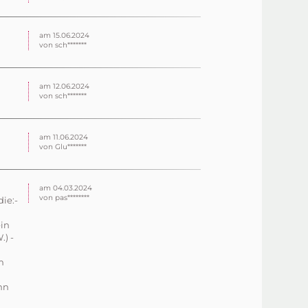
am 15.06.2024
von sch*******
am 12.06.2024
von sch*******
am 11.06.2024
von Glu*******
am 04.03.2024
von pas********
ie:-
ein
) -
m
nn