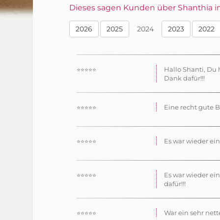
Dieses sagen Kunden über Shanthia im 
2026
2025
2024
2023
2022
Hallo Shanti, Du 
⭐⭐⭐⭐⭐
Dank dafür!!!
Eine recht gute B
⭐⭐⭐⭐⭐
Es war wieder ei
⭐⭐⭐⭐⭐
Es war wieder ei
⭐⭐⭐⭐⭐
dafür!!!
War ein sehr nett
⭐⭐⭐⭐⭐