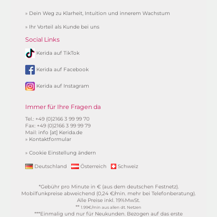
»
Dein Weg zu Klarheit, Intuition und innerem Wachstum
»
Ihr Vorteil als Kunde bei uns
Social Links
Kerida auf TikTok
Kerida auf Facebook
Kerida auf Instagram
Immer für Ihre Fragen da
Tel.: +49 (0)2166 3 99 99 70
Fax: +49 (0)2166 3 99 99 79
Mail:
info [at] Kerida.de
»
Kontaktformular
»
Cookie Einstellung ändern
Deutschland
Österreich
Schweiz
*Gebühr pro Minute in € (aus dem deutschen Festnetz).
Mobilfunkpreise abweichend (0,24 €/min. mehr bei Telefonberatung).
Alle Preise inkl. 19%MwSt.
**
1.99€/min aus allen dt. Netzen
***Einmalig und nur für Neukunden. Bezogen auf das erste