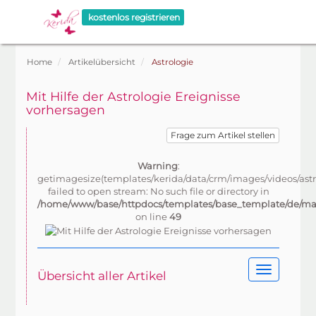
kostenlos registrieren
Home
Artikelübersicht
Astrologie
Mit Hilfe der Astrologie Ereignisse
vorhersagen
Warning
:
getimagesize(templates/kerida/data/crm/images/videos/astr
failed to open stream: No such file or directory in
/home/www/base/httpdocs/templates/base_template/de/mai
on line
49
Übersicht aller Artikel