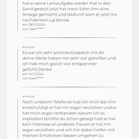
hat er seine Lernaufgabe wieder mal in den
Sand gesetzt jetzt hat mein Sohn ihm eine
Ansage gemacht und dadurch kam er jetzt ins
nachdenken.Lg denise
am 08.12.2024
von Den******
⭐⭐⭐⭐⭐
Es war ein sehr schönes Gespräch mit dir
deine Worte haben mir sehr viel geholfen und
ich hab mich gleich viel entspannter
gefühlt.Danke
am 14.11.2024
von Den******
⭐⭐⭐⭐⭐
Nach unserem Telefonat hab ich mich bei ihm
entschuldigt er hat mir sogar verziehen und er
hat mich sogar verstanden warum ich so
explodiert binWie du schon gesagt hast er hat
kein Interesse an anderen Frauen er hat mir
sogar verziehen und will mir dabei helfen mit
meinen Emotionen besser umgehen zu