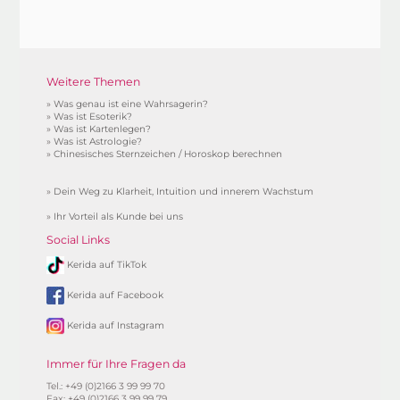
Weitere Themen
»
Was genau ist eine Wahrsagerin?
»
Was ist Esoterik?
»
Was ist Kartenlegen?
»
Was ist Astrologie?
»
Chinesisches Sternzeichen / Horoskop berechnen
»
Dein Weg zu Klarheit, Intuition und innerem Wachstum
»
Ihr Vorteil als Kunde bei uns
Social Links
Kerida auf TikTok
Kerida auf Facebook
Kerida auf Instagram
Immer für Ihre Fragen da
Tel.: +49 (0)2166 3 99 99 70
Fax: +49 (0)2166 3 99 99 79