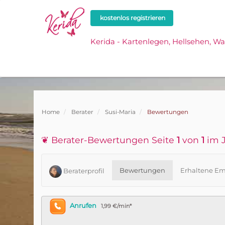
kostenlos registrieren
Kerida - Kartenlegen, Hellsehen, W
Home
Berater
Susi-Maria
Bewertungen
❦ Berater-Bewertungen Seite
1
von
1
im J
Bewertungen
Erhaltene Em
Beraterprofil
Anrufen
1,99 €/min*