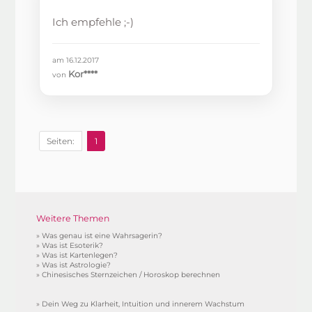
Ich empfehle ;-)
am 16.12.2017
Kor****
von
Seiten:
1
Weitere Themen
»
Was genau ist eine Wahrsagerin?
»
Was ist Esoterik?
»
Was ist Kartenlegen?
»
Was ist Astrologie?
»
Chinesisches Sternzeichen / Horoskop berechnen
»
Dein Weg zu Klarheit, Intuition und innerem Wachstum