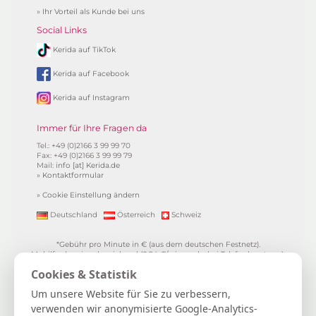
»
Ihr Vorteil als Kunde bei uns
Social Links
Kerida auf TikTok
Kerida auf Facebook
Kerida auf Instagram
Immer für Ihre Fragen da
Tel.: +49 (0)2166 3 99 99 70
Fax: +49 (0)2166 3 99 99 79
Mail:
info [at] Kerida.de
»
Kontaktformular
»
Cookie Einstellung ändern
Deutschland
Österreich
Schweiz
*Gebühr pro Minute in € (aus dem deutschen Festnetz).
Mobilfunkpreise abweichend (0,24 €/min. mehr bei Telefonberatung).
Alle Preise inkl. 19%MwSt.
Cookies & Statistik
**
1.99€/min aus allen dt. Netzen
***Einmalig und nur für Neukunden. Bezogen auf das erste
Um unsere Website für Sie zu verbessern,
Gratisgepräch in Höhe von 15 Minuten.
verwenden wir anonymisierte Google-Analytics-
15 Gratisminuten zum Kartenlegen sichern
|
Spiritueller Berater/in