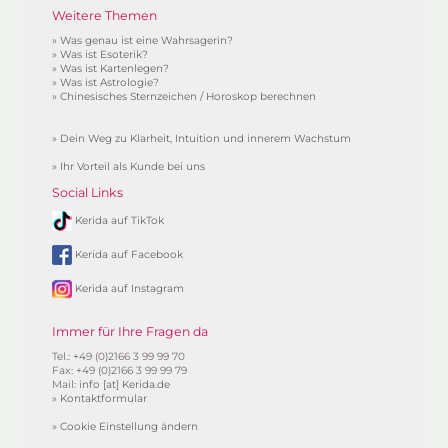
Weitere Themen
»
Was genau ist eine Wahrsagerin?
»
Was ist Esoterik?
»
Was ist Kartenlegen?
»
Was ist Astrologie?
»
Chinesisches Sternzeichen / Horoskop berechnen
»
Dein Weg zu Klarheit, Intuition und innerem Wachstum
»
Ihr Vorteil als Kunde bei uns
Social Links
Kerida auf TikTok
Kerida auf Facebook
Kerida auf Instagram
Immer für Ihre Fragen da
Tel.: +49 (0)2166 3 99 99 70
Fax: +49 (0)2166 3 99 99 79
Mail:
info [at] Kerida.de
»
Kontaktformular
»
Cookie Einstellung ändern