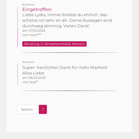
⭐⭐⭐⭐⭐
Eingetroffen:
Liebe Lydia, immer bleibst du ehrlich, das
schätze ich sehr an dir. Deine Aussagen sind
durchweg stimmig. Vielen Dank!
am 07.02.2025
von mon***
Beratung in Jenseitskontakte Mensch
⭐⭐⭐⭐⭐
Super- herzlichen Dank für mehr Klarheit!
Alles Liebe
am 06.02.2025
von Sup**
Seiten:
1