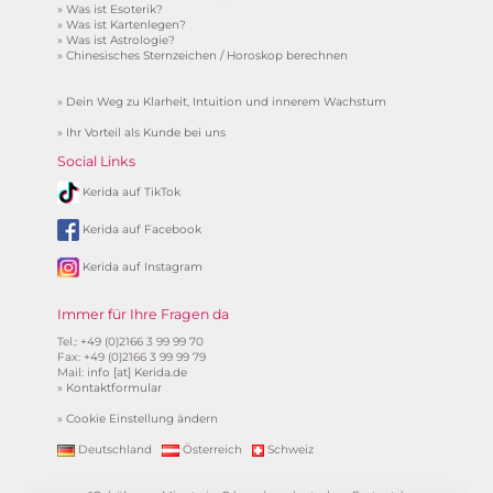
»
Was ist Esoterik?
»
Was ist Kartenlegen?
»
Was ist Astrologie?
»
Chinesisches Sternzeichen / Horoskop berechnen
»
Dein Weg zu Klarheit, Intuition und innerem Wachstum
»
Ihr Vorteil als Kunde bei uns
Social Links
Kerida auf TikTok
Kerida auf Facebook
Kerida auf Instagram
Immer für Ihre Fragen da
Tel.: +49 (0)2166 3 99 99 70
Fax: +49 (0)2166 3 99 99 79
Mail:
info [at] Kerida.de
»
Kontaktformular
»
Cookie Einstellung ändern
Deutschland
Österreich
Schweiz