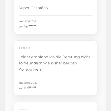
Super Gespräch
am 16.06.2016
far******
von
⭐⭐☀☀☀
Leider empfand ich die Beratung nicht
so freundlich wie bisher bei den
Kolleginnen
am 20.05.2016
bri******
von
⭐⭐⭐⭐⭐