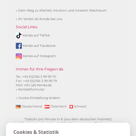
»
Dein Weg zu Klarheit, Intuition und innerem Wachstum
»
Ihr Vorteil als Kunde bei uns
Social Links
Kerida auf TikTok
Kerida auf Facebook
Kerida auf Instagram
Immer für Ihre Fragen da
Tel.: +49 (0)2166 3 99 99 70
Fax: +49 (0)2166 3 99 99 79
Mail:
info [at] Kerida.de
»
Kontaktformular
»
Cookie Einstellung ändern
Deutschland
Österreich
Schweiz
*Gebühr pro Minute in € (aus dem deutschen Festnetz).
Mobilfunkpreise abweichend (0,24 €/min. mehr bei Telefonberatung).
Alle Preise inkl. 19%MwSt.
Cookies & Statistik
**
1.99€/min aus allen dt. Netzen